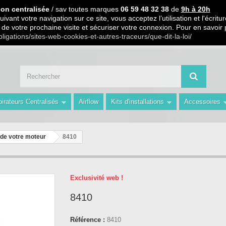
 PARTIR DE 99€ D ACHAT / Paiement en 3 X ou 4 X sans frais S.
ion centralisée
/ sav toutes marques
06 59 48 32 38
de
9h à 20h
ivant votre navigation sur ce site, vous acceptez l’utilisation et l'écri
ors de votre prochaine visite et sécuriser votre connexion. Pour en savoir
 59 48 32 38 de 9h à 20h " Les Prix du Web les Conseils en plus avec AMS 
bligations/sites-web-cookies-et-autres-traceurs/que-dit-la-loi/
irateurs Centralisés
Airflow
Kits d'installations
Accessoires
 de votre moteur
8410
Exclusivité web !
8410
Référence :
8410