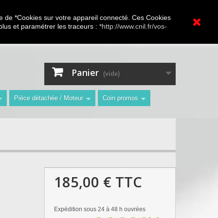
A.V Toutes marques
ture de *Cookies sur votre appareil connecté. Ces Cookies
 plus et paramétrer les traceurs :
*http://www.cnil.fr/vos-
Contactez-nous
Connexion
"
Panier
(vide)
Pièce détachée / Moteur
Coin promos
185,00 €
TTC
Expédition sous 24 à 48 h ouvrées