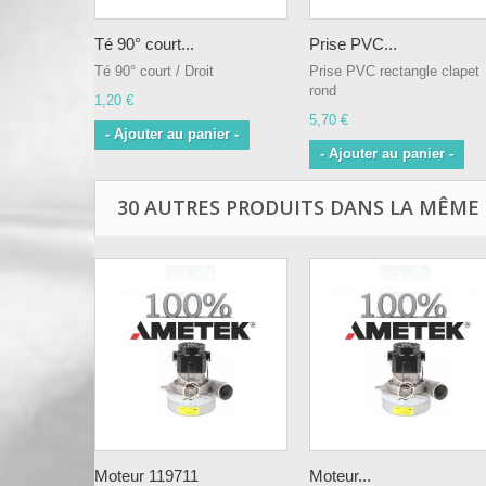
Té 90° court...
Prise PVC...
Té 90° court / Droit
Prise PVC rectangle clapet
rond
1,20 €
5,70 €
- Ajouter au panier -
- Ajouter au panier -
30 AUTRES PRODUITS DANS LA MÊME 
Moteur 119711
Moteur...