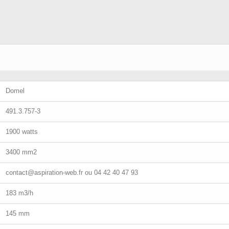
Domel
491.3.757-3
1900 watts
3400 mm2
contact@aspiration-web.fr
ou 04 42 40 47 93
183 m3/h
145 mm