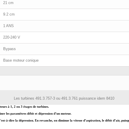
21 cm
9.2 cm
1 ANS
220-240 V
Bypass
Base moteur conique
Les turbines 491.3.757-3 ou 491.3.761 puissance idem 8410
eurs à 1, 2 ou 3 étages de turbines.
ner les paramètres débit et dépression d’un moteur.
'est-à-dire la dépression. En revanche, on diminue la vitesse d’aspiration, le débit d’air, pui