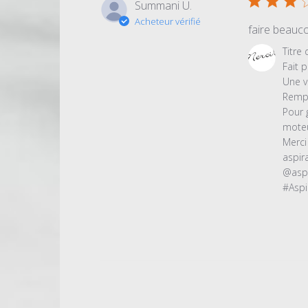
Summani U.
Acheteur vérifié
faire beauco
Commentair
Titre
du
Fait p
propriétaire
Une v
du
Rempl
magasin
Pour 
sur
moteur
l'examen
Merci
par
aspira
Titre
@aspir
du
#Aspi
commentair
personnalis
le
Fri
Jun
05
2020