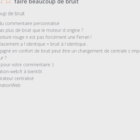
faire beaucoup de bruit
up de bruit
es
 du commentaire personnalisé
as plus de bruit que le moteur d origine ? 

oiture rouge n est pas forcément une Ferrari !

acement a l identique = bruit à l identique .

gagné en confort de bruit peut être un changement de centrale s impo
 ? 

 pour votre commentaire :) 

tion-web.fr à bientôt

ateur centralisé 

rationWeb
e
é