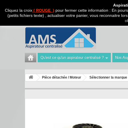
CADEAU SURPRISE A
Aspirat
Cliquez la croix
( ROUGE )
pour fermer cette information : En poursu
(petits fichiers texte) , actualiser votre panier, vous reconnaitre l
Appelez-nous au :
Tél : 04 42 40 47 93 | Technicien 06
o
Qu'est ce qu'un aspirateur centralisé ?
Nos Asp
Pièce détachée / Moteur
Sélectionner la marque