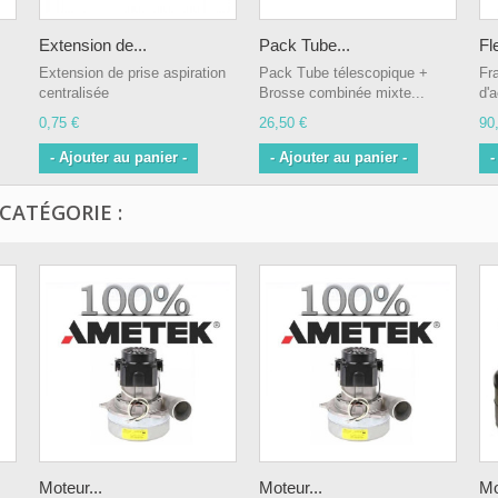
Extension de...
Pack Tube...
Fl
Extension de prise aspiration
Pack Tube télescopique +
Fra
centralisée
Brosse combinée mixte...
d'a
0,75 €
26,50 €
90
- Ajouter au panier -
- Ajouter au panier -
-
CATÉGORIE :
Moteur...
Moteur...
Mo