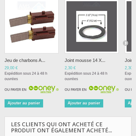
Jeu de charbons A...
Joint mousse 14 X...
Joint
29,00 €
2,30 €
2,30 €
Expédition sous 24 à 48 h
Expédition sous 24 à 48 h
Expédi
ouvrées
ouvrées
ouvré
OU PAYER EN
OU PAYER EN
OU PA
Ajouter au panier
Ajouter au panier
Ajou
LES CLIENTS QUI ONT ACHETÉ CE
PRODUIT ONT ÉGALEMENT ACHETÉ...