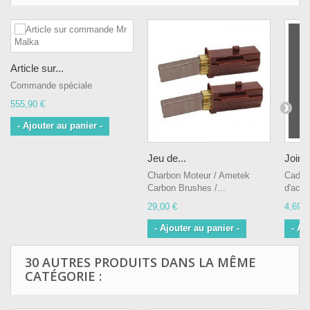
Article sur...
Commande spéciale
555,90 €
- Ajouter au panier -
Jeu de...
Joint
Charbon Moteur / Ametek
Cadea
Carbon Brushes /...
d'acha
29,00 €
4,69 €
- Ajouter au panier -
- Aj
30 AUTRES PRODUITS DANS LA MÊME
CATÉGORIE :