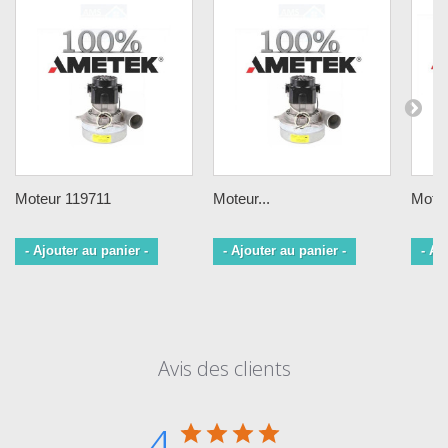
Moteur 119711
Moteur...
Moteu
- Ajouter au panier -
- Ajouter au panier -
- Aj
Avis des clients
4