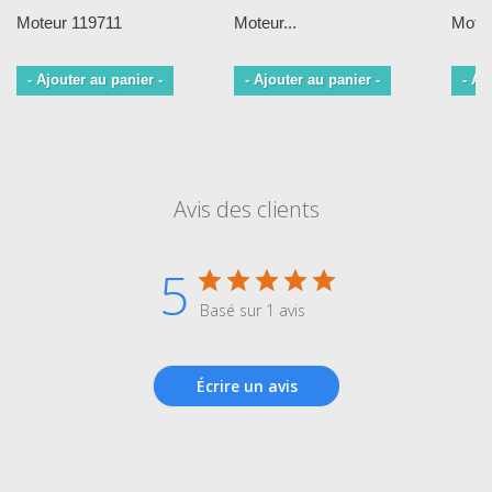
Moteur 119711
Moteur...
Moteu
- Ajouter au panier -
- Ajouter au panier -
- Aj
Avis des clients
5
Basé sur 1 avis
Écrire un avis