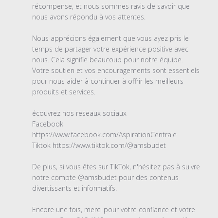
commentaire
récompense, et nous sommes ravis de savoir que 
personnalisé
nous avons répondu à vos attentes.

le
Mon
Nous apprécions également que vous ayez pris le 
Jun
temps de partager votre expérience positive avec 
05
nous. Cela signifie beaucoup pour notre équipe. 
2023
Votre soutien et vos encouragements sont essentiels 
pour nous aider à continuer à offrir les meilleurs 
produits et services.

écouvrez nos reseaux sociaux 

Facebook 
https://www.facebook.com/AspirationCentrale

Tiktok https://www.tiktok.com/@amsbudet

De plus, si vous êtes sur TikTok, n'hésitez pas à suivre 
notre compte @amsbudet pour des contenus 
divertissants et informatifs.

Encore une fois, merci pour votre confiance et votre 