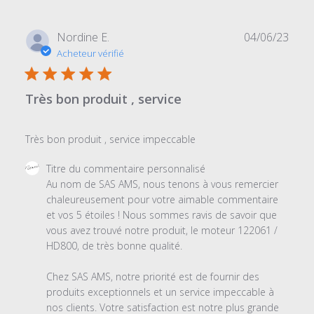
Date
Nordine E.
04/06/23
de
Acheteur vérifié
publi
Très bon produit , service
Très bon produit , service impeccable
Commentaires
Titre du commentaire personnalisé
du
Au nom de SAS AMS, nous tenons à vous remercier 
propriétaire
chaleureusement pour votre aimable commentaire 
du
et vos 5 étoiles ! Nous sommes ravis de savoir que 
magasin
vous avez trouvé notre produit, le moteur 122061 / 
sur
HD800, de très bonne qualité.

l'examen
par
Chez SAS AMS, notre priorité est de fournir des 
Titre
produits exceptionnels et un service impeccable à 
du
nos clients. Votre satisfaction est notre plus grande 