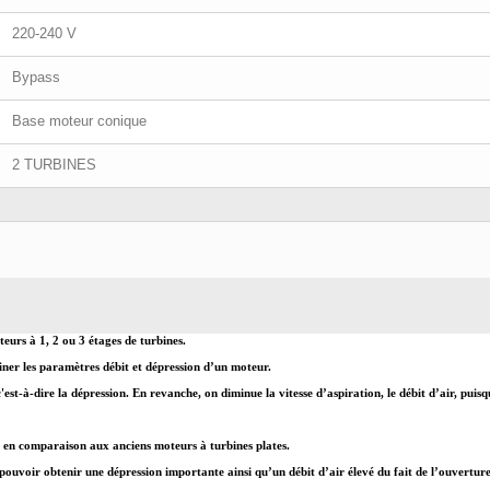
220-240 V
Bypass
Base moteur conique
2 TURBINES
eurs à 1, 2 ou 3 étages de turbines.
ner les paramètres débit et dépression d’un moteur.
'est-à-dire la dépression. En revanche, on diminue la vitesse d’aspiration, le débit d’air, pui
, en comparaison aux anciens moteurs à turbines plates.
voir obtenir une dépression importante ainsi qu’un débit d’air élevé du fait de l’ouverture c