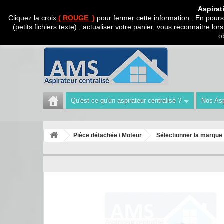
CADEAU SURPRISE A
Aspirat
Cliquez la croix
( ROUGE )
pour fermer cette information : En poursu
(petits fichiers texte) , actualiser votre panier, vous reconnaitre l
Appelez-nous au :
Tél : 04 42 40 47 93 | Technicien 06
o
Qu'est ce qu'un aspirateur centralisé ?
Nos Asp
Pièce détachée / Moteur
Sélectionner la marque