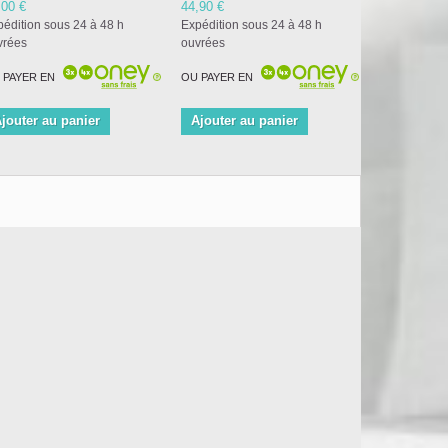
,00 €
44,90 €
108,00 €
édition sous 24 à 48 h
Expédition sous 24 à 48 h
Expédition s
vrées
ouvrées
ouvrées
 PAYER EN
OU PAYER EN
OU PAYER E
jouter au panier
Ajouter au panier
Ajouter a