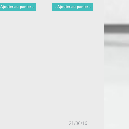
 Ajouter au panier -
- Ajouter au panier -
- Ajouter 
Date
21/06/16