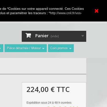
A.V Toutes marques
ture de *Cookies sur votre appareil connecté. Ces Cookies
 plus et paramétrer les traceurs :
*http://www.cnil.fr/vos-
Contactez-nous
Connexion
"
Panier
(vide)
Pièce détachée / Moteur
Coin promos
224,00 €
TTC
Expédition sous 24 à 48 h ouvrées