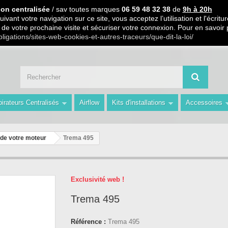
 PARTIR DE 99€ D ACHAT / Paiement en 3 X ou 4 X sans frais S.
ion centralisée
/ sav toutes marques
06 59 48 32 38
de
9h à 20h
ivant votre navigation sur ce site, vous acceptez l’utilisation et l'écri
ors de votre prochaine visite et sécuriser votre connexion. Pour en savoir
 59 48 32 38 de 9h à 20h " Les Prix du Web les Conseils en plus avec AMS 
bligations/sites-web-cookies-et-autres-traceurs/que-dit-la-loi/
irateurs Centralisés
Airflow
Kits d'installations
Accessoires
 de votre moteur
Trema 495
Exclusivité web !
Trema 495
Référence :
Trema 495