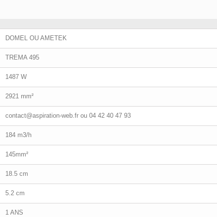
DOMEL OU AMETEK
TREMA 495
1487 W
2921 mm²
contact@aspiration-web.fr
ou 04 42 40 47 93
184 m3/h
145mm²
18.5 cm
5.2 cm
1 ANS