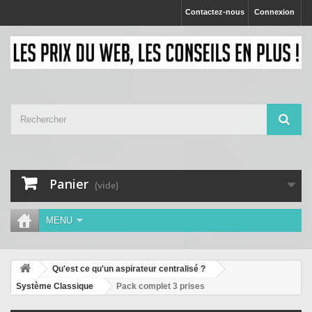
Contactez-nous
Connexion
Panier
(vide)
MENU
Qu'est ce qu'un aspirateur centralisé ?
Système Classique
Pack complet 3 prises