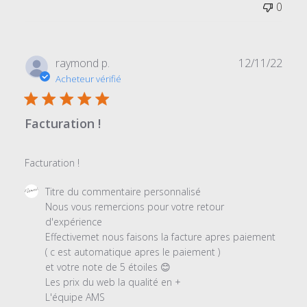
0
Date
raymond p.
12/11/22
de
Acheteur vérifié
publi
Facturation !
Facturation !
Commentaires
Titre du commentaire personnalisé
du
Nous vous remercions pour votre retour 
propriétaire
d'expérience 

du
Effectivemet nous faisons la facture apres paiement 

magasin
( c est automatique apres le paiement ) 

sur
et votre note de 5 étoiles 😊

l'examen
Les prix du web la qualité en + 

par
L'équipe AMS