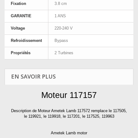
Fixation
3.8 cm
GARANTIE
1 ANS
Voltage
220-240 V
Refroidissement
Bypass
Propriétés
2 Turbines
EN SAVOIR PLUS
Moteur 117157
Description de Moteur Ametek Lamb 117572 remplace le 117505,
le 119921, le 119918, le 117201, le 117525, 119963
Ametek Lamb motor