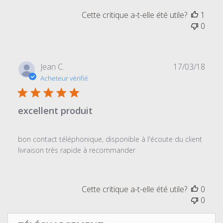
magasin
Cette critique a-t-elle été utile?
1
sur
0
l'examen
par
Titre
du
Date
Jean C.
17/03/18
commentaire
de
Acheteur vérifié
personnalisé
publi
le
Sun
excellent produit
Nov
15
2020
bon contact téléphonique, disponible à l'écoute du client
livraison très rapide à recommander
Cette critique a-t-elle été utile?
0
0