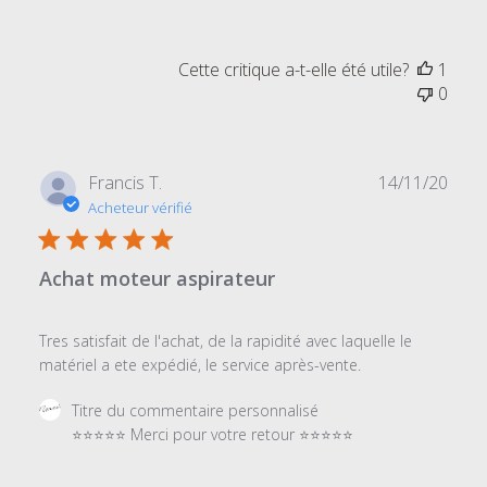
Titre
du
commentaire
Cette critique a-t-elle été utile?
1
personnalisé
0
le
Sat
Nov
12
Date
Francis T.
14/11/20
2022
de
Acheteur vérifié
publi
Achat moteur aspirateur
Tres satisfait de l'achat, de la rapidité avec laquelle le
matériel a ete expédié, le service après-vente.
Commentaires
Titre du commentaire personnalisé
du
⭐⭐⭐⭐⭐ Merci pour votre retour ⭐⭐⭐⭐⭐
propriétaire
du