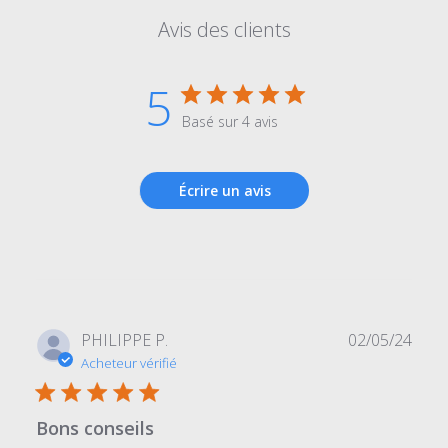
Avis des clients
5
Basé sur 4 avis
Écrire un avis
Date
PHILIPPE P.
02/05/24
de
Acheteur vérifié
publi
Bons conseils