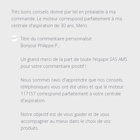
Très bons conseils donné par tel en préalable à ma
commande. Le moteur correspond parfaitement à ma
centrale d'aspiration de 30 ans. Merci
Commentaires
Titre du commentaire personnalisé
du
Bonjour Philippe P.,

propriétaire
du
Un grand merci de la part de toute l'équipe SAS AMS 
magasin
pour votre commentaire positif !

sur
l'examen
Nous sommes ravis d'apprendre que nos conseils 
par
téléphoniques vous ont été utiles et que le moteur 
Titre
117157 correspond parfaitement à votre centrale 
du
d'aspiration.

commentaire
personnalisé
Notre objectif est de vous guider et de vous 
le
accompagner au mieux dans le choix de vos 
Thu
produits.

May