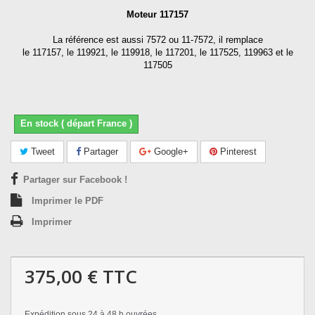
Moteur 117157
La référence est aussi 7572 ou 11-7572, il remplace
le 117157, le 119921,
le 119918, le 117201, le 117525, 119963 et le
117505
En stock ( départ France )
Tweet
Partager
Google+
Pinterest
Partager sur Facebook !
Imprimer le PDF
Imprimer
375,00 €
TTC
Expédition sous 24 à 48 h ouvrées