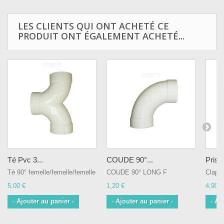
LES CLIENTS QUI ONT ACHETÉ CE
PRODUIT ONT ÉGALEMENT ACHETÉ...
Té Pvc 3...
COUDE 90°...
Prise 
Té 90° femelle/femelle/femelle
COUDE 90° LONG F
Clapet
5,00 €
1,20 €
4,90 €
- Ajouter au panier -
- Ajouter au panier -
- Aj