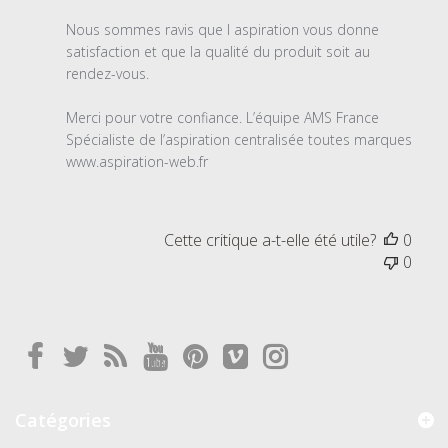
propriétaire
du
Nous sommes ravis que l aspiration vous donne 
magasin
satisfaction et que la qualité du produit soit au 
sur
rendez-vous. 

l'examen
par
Merci pour votre confiance. L’équipe AMS France 
Titre
Spécialiste de l’aspiration centralisée toutes marques 
du
www.aspiration-web.fr
commentaire
personnalisé
le
Cette critique a-t-elle été utile?
0
Thu
0
Jul
09
2026
Catégories