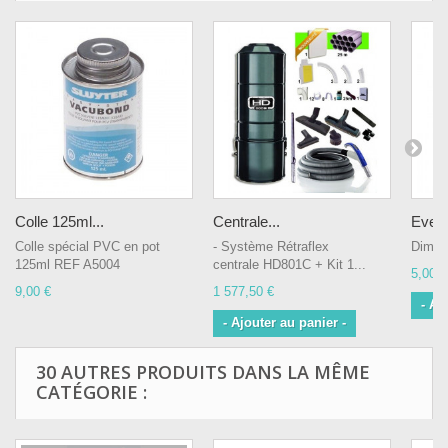
Colle 125ml...
Centrale...
Event
Colle spécial PVC en pot
- Système Rétraflex
Dimen
125ml REF A5004
centrale HD801C + Kit 1...
5,00 €
9,00 €
1 577,50 €
- Aj
- Ajouter au panier -
30 AUTRES PRODUITS DANS LA MÊME
CATÉGORIE :