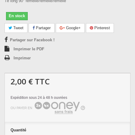
Té long 90° femelle/femelle/femelle
En stock
Tweet
Partager
Google+
Pinterest
Partager sur Facebook !
Imprimer le PDF
Imprimer
2,00 €
TTC
Expédition sous 24 à 48 h ouvrées
OU PAYER EN
Quantité