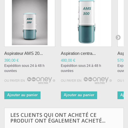
Aspirateur AMS 20...
Aspiration centra...
Aspir
390,00 €
480,00 €
570,0
Expédition sous 24 à 48 h
Expédition sous 24 à 48 h
Expédi
ouvrées
ouvrées
ouvré
OU PAYER EN
OU PAYER EN
OU PA
Ajouter au panier
Ajouter au panier
Ajou
LES CLIENTS QUI ONT ACHETÉ CE
PRODUIT ONT ÉGALEMENT ACHETÉ...