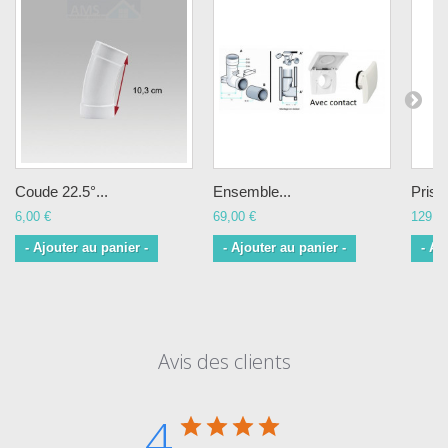
Coude 22.5°...
Ensemble...
Prise 
6,00 €
69,00 €
129,0
- Ajouter au panier -
- Ajouter au panier -
- Aj
Avis des clients
4