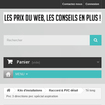
Contactez-nous
Connexion
Panier
(vide)
MENU
Kits d'installations
Raccord & PVC détail
Té long
Pvc 3 directions pvc spécial aspiration