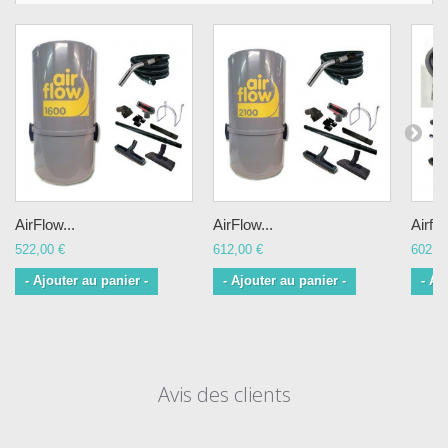
AirFlow...
AirFlow...
Airflo
522,00 €
612,00 €
602,0
- Ajouter au panier -
- Ajouter au panier -
- Aj
Avis des clients