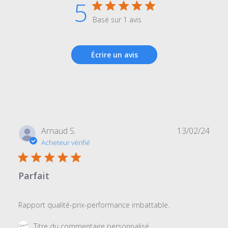
5
Basé sur 1 avis
Écrire un avis
Date
Arnaud S.
13/02/24
de
Acheteur vérifié
publi
Parfait
Rapport qualité-prix-performance imbattable.
Commentaires
Titre du commentaire personnalisé