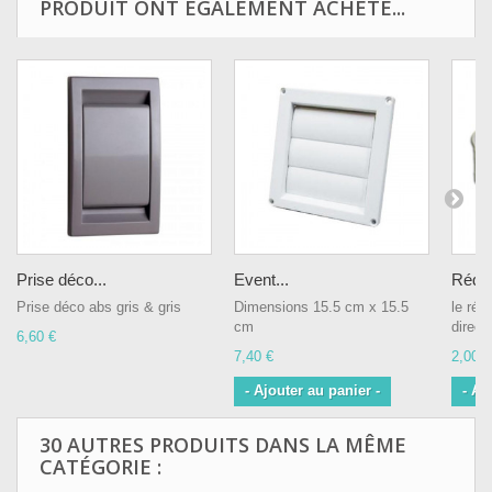
PRODUIT ONT ÉGALEMENT ACHETÉ...
Prise déco...
Event...
Réduc
Prise déco abs gris & gris
Dimensions 15.5 cm x 15.5
le réd
cm
direct
6,60 €
7,40 €
2,00 €
- Ajouter au panier -
- Aj
30 AUTRES PRODUITS DANS LA MÊME
CATÉGORIE :