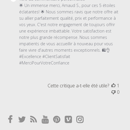
du
🌟 Un immense merci, Arnaud S., pour ces 5 étoiles 
propriétaire
éclatantes! 🌟 Nous sommes ravis que notre offre ait 
du
su allier parfaitement qualité, prix et performance à 
magasin
vos yeux. C'est notre engagement de toujours offrir 
sur
une expérience imbattable. Votre satisfaction est 
l'examen
notre plus grande récompense. Nous sommes 
par
impatients de vous accueillir à nouveau pour vous 
Titre
faire vivre d'autres moments exceptionnels. 🛍️👌 
du
#Excellence #ClientSatisfait 
commentaire
#MerciPourVotreConfiance
personnalisé
le
Thu
Cette critique a-t-elle été utile?
1
Feb
0
15
2024