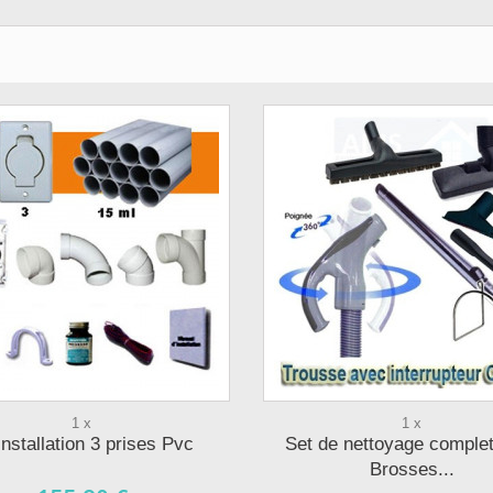
1 x
1 x
 installation 3 prises Pvc
Set de nettoyage comple
Brosses...