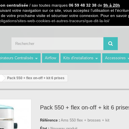
 PARTIR DE 99€ D ACHAT / Paiement en 3 X ou 4 X sans frais S.
ion centralisée
/ sav toutes marques
06 59 48 32 38
de
9h à 20h
ivant votre navigation sur ce site, vous acceptez l’utilisation et l'écri
ors de votre prochaine visite et sécuriser votre connexion. Pour en savoir
 59 48 32 38 de 9h à 20h " Les Prix du Web les Conseils en plus avec AMS 
bligations/sites-web-cookies-et-autres-traceurs/que-dit-la-loi/
irateurs Centralisés
Airflow
Kits d'installations
Accessoires
Pack 550 + flex on-off + kit 6 prises
Pack 550 + flex on-off + kit 6 prise
Référence :
Ams 550 flex + brosses + kit
État :
Nouveau produit