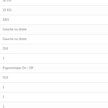
30 cm
15 KG
ABS
Gauche ou droite
Gauche ou droite
OUI
1
Ergonomique On - Off
OUI
1
1
1