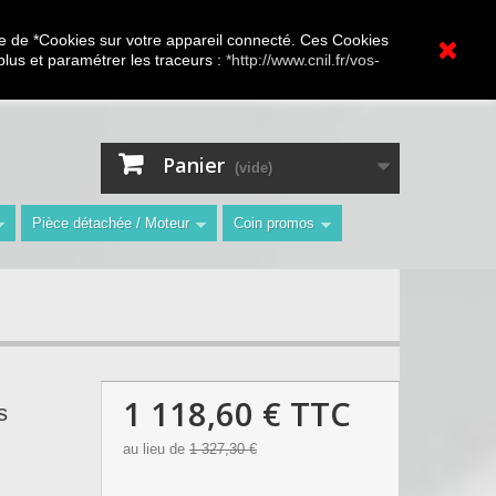
A.V Toutes marques
ture de *Cookies sur votre appareil connecté. Ces Cookies
 plus et paramétrer les traceurs :
*http://www.cnil.fr/vos-
Contactez-nous
Connexion
"
Panier
(vide)
Pièce détachée / Moteur
Coin promos
1 118,60 €
TTC
s
au lieu de
1 327,30 €