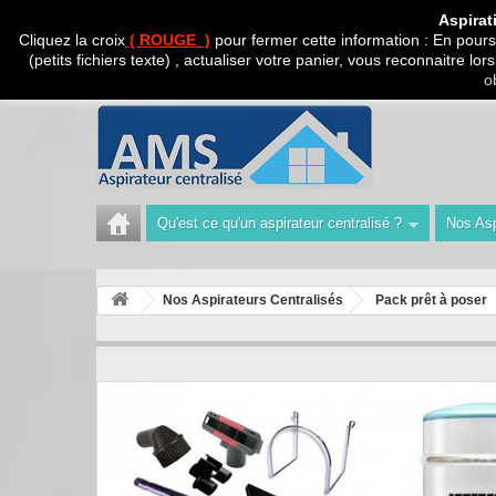
CADEAU SURPRISE A
Aspirat
Cliquez la croix
( ROUGE )
pour fermer cette information : En poursu
(petits fichiers texte) , actualiser votre panier, vous reconnaitre l
Appelez-nous au :
Tél : 04 42 40 47 93 | Technicien 06
o
Qu'est ce qu'un aspirateur centralisé ?
Nos Asp
Nos Aspirateurs Centralisés
Pack prêt à poser