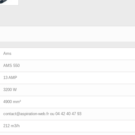
Ams
AMS 550
13 AMP
3200 W
4900 mm²
contact@aspiration-web.fr
ou 04 42 40 47 93
212 m3/h