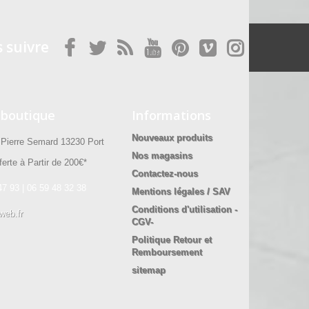
 suivre
 boutique
Informations
Nouveaux produits
ierre Semard 13230 Port
Nos magasins
erte à Partir de 200€*
Contactez-nous
47 93 | 06 59 48 32 38
Mentions légales / SAV
Conditions d'utilisation -
web.fr
CGV-
Politique Retour et
Remboursement
sitemap