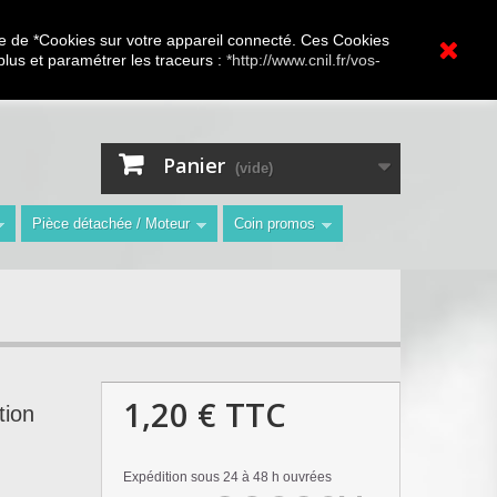
A.V Toutes marques
ture de *Cookies sur votre appareil connecté. Ces Cookies
 plus et paramétrer les traceurs :
*http://www.cnil.fr/vos-
Contactez-nous
Connexion
"
Panier
(vide)
Pièce détachée / Moteur
Coin promos
1,20 €
TTC
tion
Expédition sous 24 à 48 h ouvrées