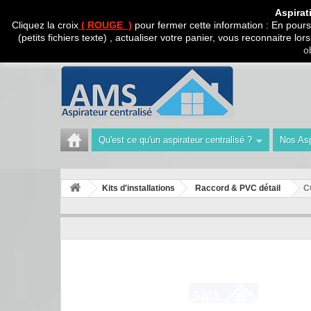
CADEAU SURPRISE A
Aspirat
Cliquez la croix
( ROUGE )
pour fermer cette information : En poursu
(petits fichiers texte) , actualiser votre panier, vous reconnaitre l
Appelez-nous au :
Tél : 04 42 40 47 93 | Technicien 06
o
Qu'est ce qu'un aspirateur centralisé ?
Nos Asp
Kits d'installations
Raccord & PVC détail
C