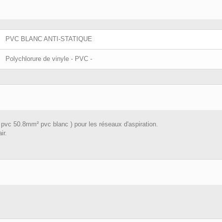
PVC BLANC ANTI-STATIQUE
Polychlorure de vinyle - PVC -
c 50.8mm² pvc blanc ) pour les réseaux d'aspiration.
ir.