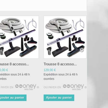
ousse 8 accesso...
Trousse 8 accesso...
Trousse 8 
0,00 €
129,00 €
138,00 €
édition sous 24 à 48 h
Expédition sous 24 à 48 h
Expédition s
vrées
ouvrées
ouvrées
 PAYER EN
OU PAYER EN
OU PAYER E
jouter au panier
Ajouter au panier
Ajouter a