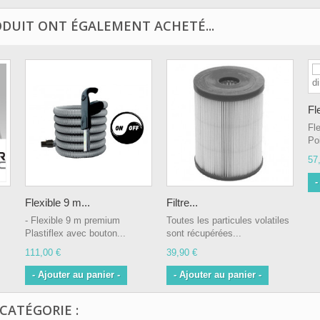
ODUIT ONT ÉGALEMENT ACHETÉ...
Fl
Fle
Po
57
-
Flexible 9 m...
Filtre...
- Flexible 9 m premium
Toutes les particules volatiles
Plastiflex avec bouton...
sont récupérées...
111,00 €
39,90 €
- Ajouter au panier -
- Ajouter au panier -
CATÉGORIE :