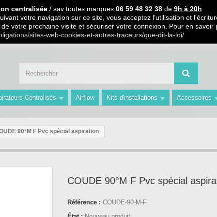
 PARTIR DE 99€ D ACHAT / Paiement en 3 X ou 4 X sans frais S.
ion centralisée
/ sav toutes marques
06 59 48 32 38
de
9h à 20h
ivant votre navigation sur ce site, vous acceptez l’utilisation et l'écri
ors de votre prochaine visite et sécuriser votre connexion. Pour en savoir
 59 48 32 38 de 9h à 20h " Les Prix du Web les Conseils en plus avec AMS 
bligations/sites-web-cookies-et-autres-traceurs/que-dit-la-loi/
irateurs Centralisés
Airflow
Kits d'installations
Accessoires
OUDE 90°M F Pvc spécial aspiration
COUDE 90°M F Pvc spécial aspira
Référence :
COUDE-90-M-F
État :
Nouveau produit