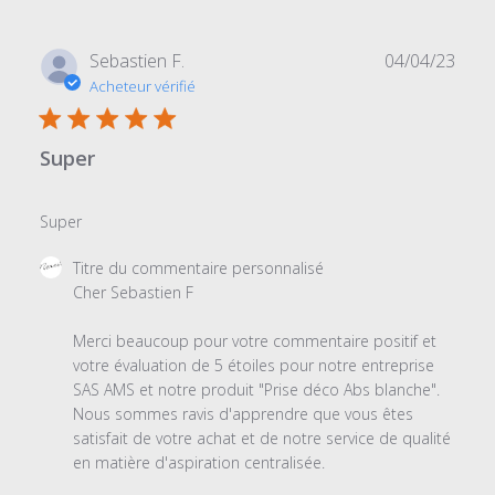
Date
Sebastien F.
04/04/23
de
Acheteur vérifié
publi
Super
Super
Commentaires
Titre du commentaire personnalisé
du
Cher Sebastien F

propriétaire
du
Merci beaucoup pour votre commentaire positif et 
magasin
votre évaluation de 5 étoiles pour notre entreprise 
sur
SAS AMS et notre produit "Prise déco Abs blanche". 
l'examen
Nous sommes ravis d'apprendre que vous êtes 
par
satisfait de votre achat et de notre service de qualité 
Titre
en matière d'aspiration centralisée.

du