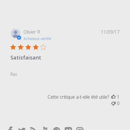
Date
Olivier R.
11/09/17
de
Acheteur vérifié
publi
Satisfaisant
Ras
Cette critique a-t-elle été utile?
1
0