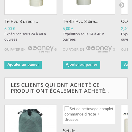
Té Pvc 3 directi...
Té 45°Pvc 3 dire...
COUD
5,00 €
5,00 €
2,40 €
Expédition sous 24 à 48 h
Expédition sous 24 à 48 h
Expédi
ouvrées
ouvrées
ouvré
OU PAYER EN
OU PAYER EN
OU PA
Ajouter au panier
Ajouter au panier
Ajou
LES CLIENTS QUI ONT ACHETÉ CE
PRODUIT ONT ÉGALEMENT ACHETÉ...
Set de...