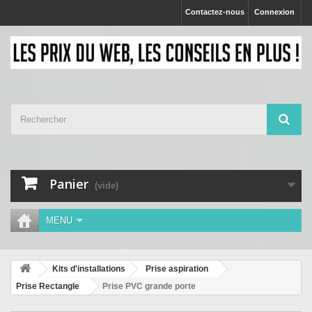
Contactez-nous
Connexion
Panier
(vide)
MENU
Kits d'installations
Prise aspiration
Prise Rectangle
Prise PVC grande porte