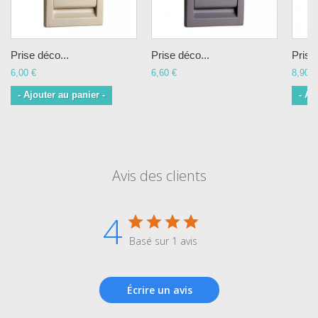
Prise déco...
Prise déco...
Prise
6,00 €
6,60 €
8,90 €
- Ajouter au panier -
- Aj
Avis des clients
4
Basé sur 1 avis
Écrire un avis