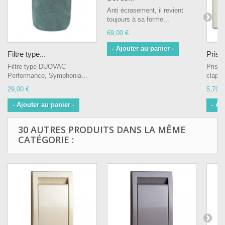
Anti écrasement, il revient
toujours à sa forme...
69,00 €
- Ajouter au panier -
Filtre type...
Prise
Filtre type DUOVAC
Prise
Performance, Symphonia...
clapet
29,00 €
5,70 €
- Ajouter au panier -
- Aj
30 AUTRES PRODUITS DANS LA MÊME
CATÉGORIE :