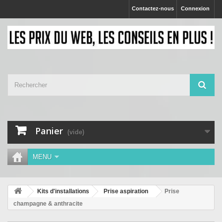
Contactez-nous
Connexion
Panier
(vide)
MENU
Kits d'installations
Prise aspiration
Prise
champagne & anthracite