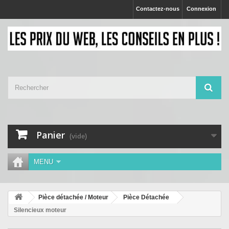
Contactez-nous
Connexion
Panier
(vide)
MENU
Pièce détachée / Moteur
Pièce Détachée
Silencieux moteur