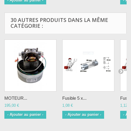
- Ajouter au panier -
- Aj
30 AUTRES PRODUITS DANS LA MÊME
CATÉGORIE :
MOTEUR...
Fusible 5 x...
Fusibl
195,00 €
1,08 €
1,12 €
- Ajouter au panier -
- Ajouter au panier -
- Aj