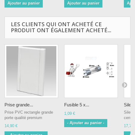
Ajouter au panier
Ajouter au panier
Ajou
LES CLIENTS QUI ONT ACHETÉ CE
PRODUIT ONT ÉGALEMENT ACHETÉ...
Prise grande...
Fusible 5 x...
Silenc
Prise PVC rectangle grande
Silenc
1,09 €
porte qualité premium
centra
- Ajouter au panier -
14,90 €
17,70 