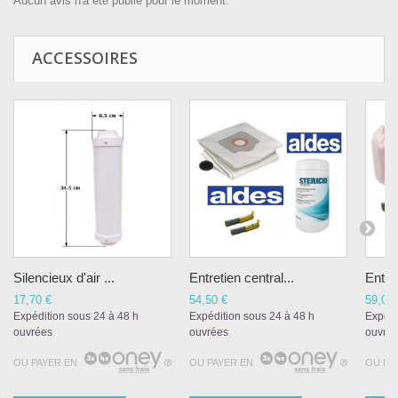
Aucun avis n'a été publié pour le moment.
ACCESSOIRES
Silencieux d'air ...
Entretien central...
Entre
17,70 €
54,50 €
59,00 
Expédition sous 24 à 48 h
Expédition sous 24 à 48 h
Expédi
ouvrées
ouvrées
ouvré
OU PAYER EN
OU PAYER EN
OU PA