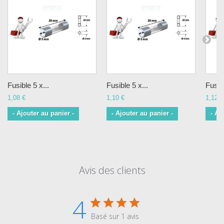
Fusible 5 x...
Fusible 5 x...
Fusibl
1,08 €
1,10 €
1,12 €
- Ajouter au panier -
- Ajouter au panier -
- Aj
Avis des clients
4
Basé sur 1 avis