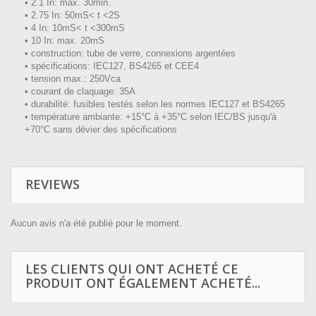
• 2.1 In: max. 30min.
• 2.75 In: 50mS< t <2S
• 4 In: 10mS< t <300mS
• 10 In: max. 20mS
• construction: tube de verre, connexions argentées
• spécifications: IEC127, BS4265 et CEE4
• tension max.: 250Vca
• courant de claquage: 35A
• durabilité: fusibles testés selon les normes IEC127 et BS4265
• température ambiante: +15°C à +35°C selon IEC/BS jusqu'à
+70°C sans dévier des spécifications
REVIEWS
Aucun avis n'a été publié pour le moment.
LES CLIENTS QUI ONT ACHETÉ CE
PRODUIT ONT ÉGALEMENT ACHETÉ...