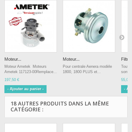
Moteur...
Moteur...
Filtre.
Moteur Ametek Moteurs
Pour centrale Aenera modèle
Toutes
Ametek 117123-00Remplace...
1800, 1800 PLUS et...
sont r
197,50 €
55,00 
- Ajouter au panier -
- Aj
18 AUTRES PRODUITS DANS LA MÊME
CATÉGORIE :