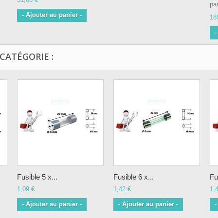
par
- Ajouter au panier -
18
-
CATÉGORIE :
Fusible 5 x...
Fusible 6 x...
Fu
1,09 €
1,42 €
1,
- Ajouter au panier -
- Ajouter au panier -
-