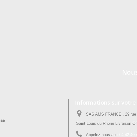
Nous
Informations sur votre
SAS AMS FRANCE , 29 rue P
ise
Saint Louis du Rhône Livraison Off
Appelez-nous au :
04 42 40 