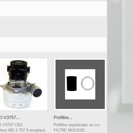
I V3757...
Préfiltre...
I V3757 CB3
Préfiltre aspiramatic ou vci
teur 491.3.757-3 remplacé
FILTRE MOUSSE...