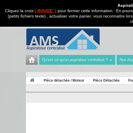
CADEAU SURPRISE A
Aspirat
Cliquez la croix
( ROUGE )
pour fermer cette information : En poursu
(petits fichiers texte) , actualiser votre panier, vous reconnaitre l
Appelez-nous au :
Tél : 04 42 40 47 93 | Technicien 06
o
Qu'est ce qu'un aspirateur centralisé ?
Nos Asp
Pièce détachée / Moteur
Pièce Détachée
Fu