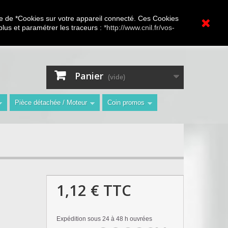
A.V Toutes marques
ture de *Cookies sur votre appareil connecté. Ces Cookies
 plus et paramétrer les traceurs :
*http://www.cnil.fr/vos-
Contactez-nous
Connexion
"
Panier
(vide)
Pièce détachée / Moteur
Coin promos
1,12 €
TTC
Expédition sous 24 à 48 h ouvrées