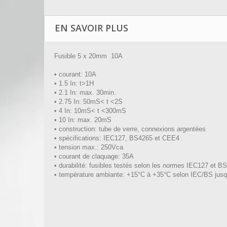
EN SAVOIR PLUS
Fusible 5 x 20mm 10A
• courant: 10A
• 1.5 In: t>1H
• 2.1 In: max. 30min.
• 2.75 In: 50mS< t <2S
• 4 In: 10mS< t <300mS
• 10 In: max. 20mS
• construction: tube de verre, connexions argentées
• spécifications: IEC127, BS4265 et CEE4
• tension max.: 250Vca
• courant de claquage: 35A
• durabilité: fusibles testés selon les normes IEC127 et B
• température ambiante: +15°C à +35°C selon IEC/BS jusq