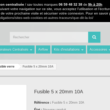
 PARTIR DE 99€ D ACHAT / Paiement en 3 X ou 4 X sans frais S.
ion centralisée
/ sav toutes marques
06 59 48 32 38
de
9h à 20h
ivant votre navigation sur ce site, vous acceptez l’utilisation et l'écri
ors de votre prochaine visite et sécuriser votre connexion. Pour en savoir
 59 48 32 38 de 9h à 20h " Les Prix du Web les Conseils en plus avec AMS 
bligations/sites-web-cookies-et-autres-traceurs/que-dit-la-loi/
irateurs Centralisés
Airflow
Kits d'installations
Accessoires
sible verre
Fusible 5 x 20mm 10A
Fusible 5 x 20mm 10A
Référence :
Fusible 5 x 20mm 10A
État :
Nouveau produit