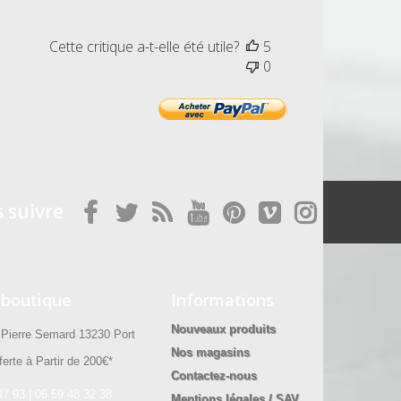
Cette critique a-t-elle été utile?
5
0
 suivre
 boutique
Informations
Nouveaux produits
ierre Semard 13230 Port
Nos magasins
erte à Partir de 200€*
Contactez-nous
47 93 | 06 59 48 32 38
Mentions légales / SAV