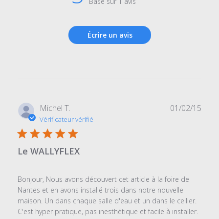
Basé sur 1 avis
Écrire un avis
Date
Michel T.
01/02/15
de
Vérificateur vérifié
publi
Le WALLYFLEX
Bonjour, Nous avons découvert cet article à la foire de
Nantes et en avons installé trois dans notre nouvelle
maison. Un dans chaque salle d'eau et un dans le cellier.
C'est hyper pratique, pas inesthétique et facile à installer.