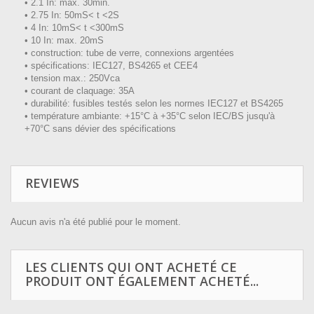
• 2.1 In: max. 30min.
• 2.75 In: 50mS< t <2S
• 4 In: 10mS< t <300mS
• 10 In: max. 20mS
• construction: tube de verre, connexions argentées
• spécifications: IEC127, BS4265 et CEE4
• tension max.: 250Vca
• courant de claquage: 35A
• durabilité: fusibles testés selon les normes IEC127 et BS4265
• température ambiante: +15°C à +35°C selon IEC/BS jusqu'à
+70°C sans dévier des spécifications
REVIEWS
Aucun avis n'a été publié pour le moment.
LES CLIENTS QUI ONT ACHETÉ CE
PRODUIT ONT ÉGALEMENT ACHETÉ...