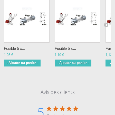
Fusible 5 x...
Fusible 5 x...
Fusibl
1,08 €
1,10 €
1,12 €
- Ajouter au panier -
- Ajouter au panier -
- Aj
Avis des clients
5