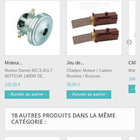
Moteur...
Jeu de...
CM888
Moteur Domel 462.3.451-7
Charbon Moteur / Carbon
Moteur
MOTEUR 1400W DE...
Brushes / Brosses...
189,0
132,00 €
29,00 €
- Aj
- Ajouter au panier -
- Ajouter au panier -
18 AUTRES PRODUITS DANS LA MÊME
CATÉGORIE :