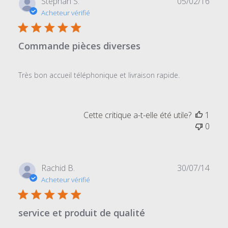
Date
Stéphan S.
05/02/16
de
Acheteur vérifié
publi
Commande pièces diverses
Très bon accueil téléphonique et livraison rapide.
Cette critique a-t-elle été utile?
1
0
Date
Rachid B.
30/07/14
de
Acheteur vérifié
publi
service et produit de qualité