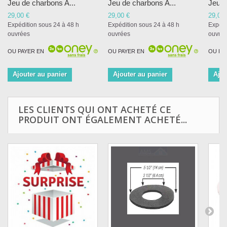
Jeu de charbons A...
Jeu de charbons A...
Jeu d
29,00 €
29,00 €
29,00 
Expédition sous 24 à 48 h
Expédition sous 24 à 48 h
Expédi
ouvrées
ouvrées
ouvré
OU PAYER EN
OU PAYER EN
OU PA
Ajouter au panier
Ajouter au panier
Ajou
LES CLIENTS QUI ONT ACHETÉ CE
PRODUIT ONT ÉGALEMENT ACHETÉ...