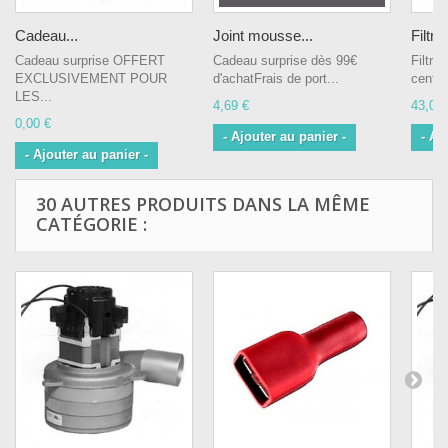
Cadeau...
Joint mousse...
Filtre.
Cadeau surprise OFFERT
Cadeau surprise dès 99€
Filtre
EXCLUSIVEMENT POUR
d'achatFrais de port...
centra
LES...
4,69 €
43,00 
0,00 €
- Ajouter au panier -
- Aj
- Ajouter au panier -
30 AUTRES PRODUITS DANS LA MÊME
CATÉGORIE :