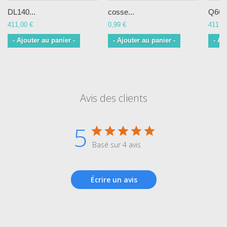
DL140...
cosse...
Q660
411,00 €
0,99 €
411,0
- Ajouter au panier -
- Ajouter au panier -
- Aj
Avis des clients
5
Basé sur 4 avis
Écrire un avis