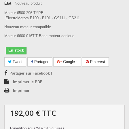
État :
Nouveau produit
Moteur 6500-296 TYPE :
ElectroMotors E100 - E101 - GS111 - GS211
Nouveau moteur compatible
Moteur 6600-016T-T Base moteur conique
En stock
Tweet
Partager
Google+
Pinterest
Partager sur Facebook !
Imprimer le PDF
Imprimer
192,00 €
TTC
Expédition sous 24 à 48 h ouvrées