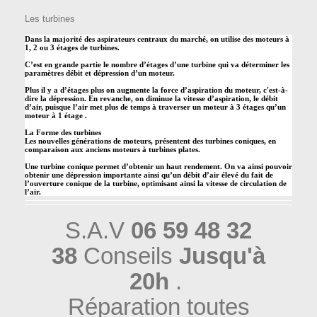
Les turbines
Dans la majorité des aspirateurs centraux du marché, on utilise des moteurs à
1, 2 ou 3 étages de turbines.
C’est en grande partie le nombre d’étages d’une turbine qui va déterminer les
paramètres débit et dépression d’un moteur.
Plus il y a d’étages plus on augmente la force d’aspiration du moteur, c'est-à-
dire la dépression. En revanche, on diminue la vitesse d’aspiration, le débit
d’air, puisque l’air met plus de temps à traverser un moteur à 3 étages qu’un
moteur à 1 étage .
La Forme des turbines
Les nouvelles générations de moteurs, présentent des turbines coniques, en
comparaison aux anciens moteurs à turbines plates.
Une turbine conique permet d’obtenir un haut rendement. On va ainsi pouvoir
obtenir une dépression importante ainsi qu’un débit d’air élevé du fait de
l’ouverture conique de la turbine, optimisant ainsi la vitesse de circulation de
l’air.
S.A.V
06 59 48 32
38
Conseils
Jusqu'à
20h
.
Réparation toutes