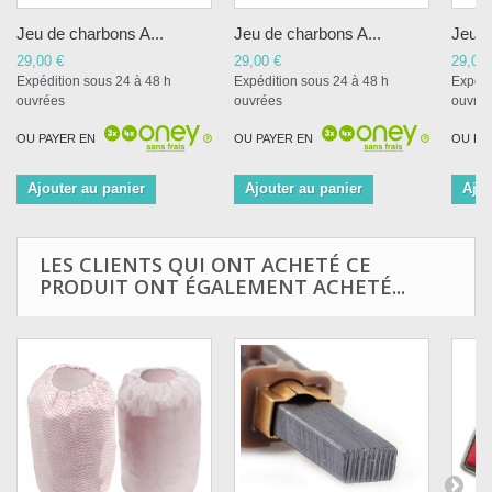
Jeu de charbons A...
Jeu de charbons A...
Jeu d
29,00 €
29,00 €
29,00 
Expédition sous 24 à 48 h
Expédition sous 24 à 48 h
Expédi
ouvrées
ouvrées
ouvré
OU PAYER EN
OU PAYER EN
OU PA
Ajouter au panier
Ajouter au panier
Ajou
LES CLIENTS QUI ONT ACHETÉ CE
PRODUIT ONT ÉGALEMENT ACHETÉ...