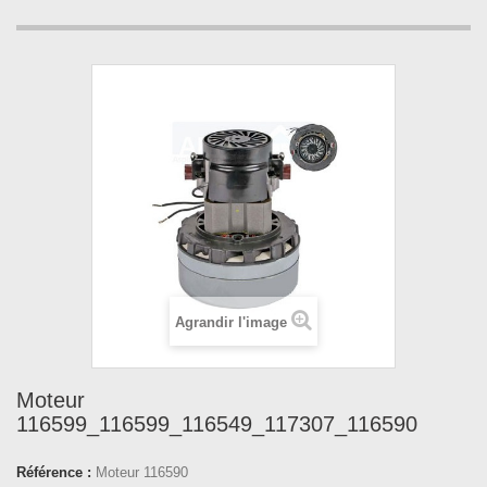
Agrandir l'image
Moteur
116599_116599_116549_117307_116590
Référence :
Moteur 116590