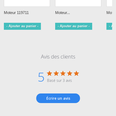
Moteur 119711
Moteur...
Moteu
- Ajouter au panier -
- Ajouter au panier -
- Aj
Avis des clients
5
Basé sur 3 avis
Écrire un avis