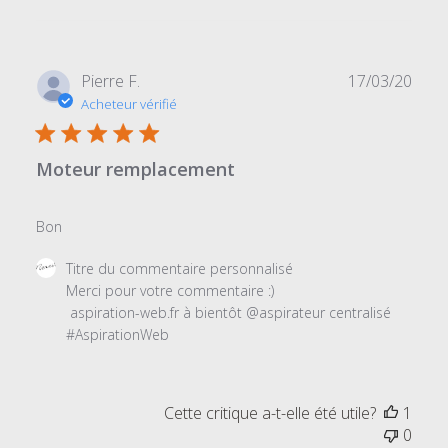
Date
Pierre F.
17/03/20
de
Acheteur vérifié
publi
Moteur remplacement
Bon
Commentaires
Titre du commentaire personnalisé
du
Merci pour votre commentaire :) 

propriétaire
 aspiration-web.fr à bientôt @aspirateur centralisé 
du
#AspirationWeb
magasin
sur
l'examen
Cette critique a-t-elle été utile?
1
par
0
Titre