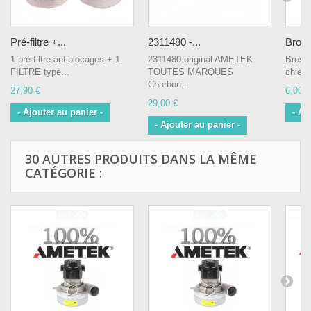
Pré-filtre +...
2311480 -...
Bross
1 pré-filtre antiblocages + 1
2311480 original AMETEK
Brosse
FILTRE type...
TOUTES MARQUES
chiens
Charbon...
27,90 €
6,00 €
29,00 €
- Ajouter au panier -
- Aj
- Ajouter au panier -
30 AUTRES PRODUITS DANS LA MÊME
CATÉGORIE :