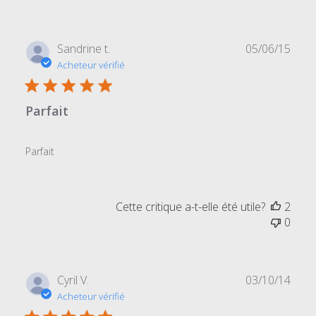
du
commentaire
personnalisé
Date
Sandrine t.
05/06/15
le
de
Acheteur vérifié
Tue
publi
Mar
17
Parfait
2020
Parfait
Cette critique a-t-elle été utile?
2
0
Date
Cyril V.
03/10/14
de
Acheteur vérifié
publi