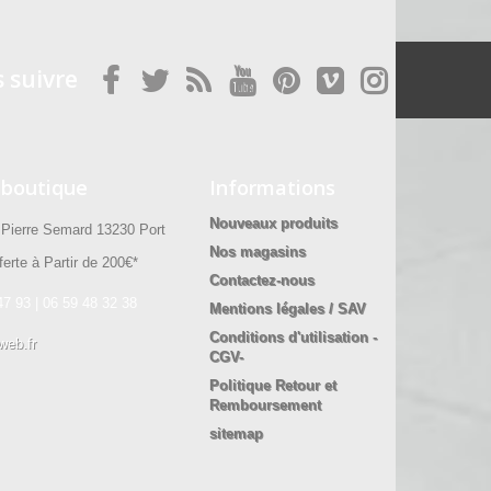
 suivre
 boutique
Informations
Nouveaux produits
ierre Semard 13230 Port
Nos magasins
erte à Partir de 200€*
Contactez-nous
47 93 | 06 59 48 32 38
Mentions légales / SAV
Conditions d'utilisation -
web.fr
CGV-
Politique Retour et
Remboursement
sitemap