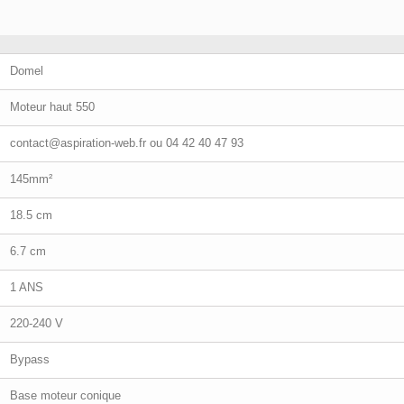
Domel
Moteur haut 550
contact@aspiration-web.fr
ou 04 42 40 47 93
145mm²
18.5 cm
6.7 cm
1 ANS
220-240 V
Bypass
Base moteur conique