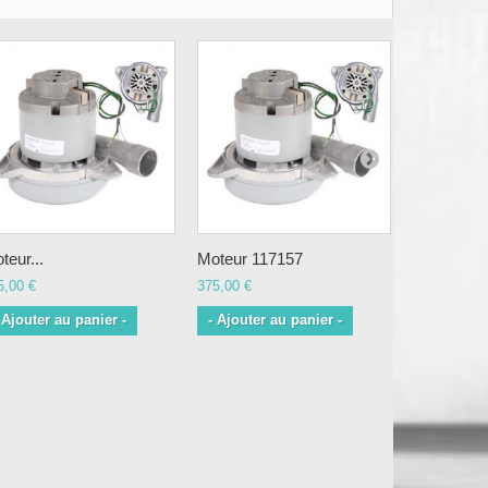
teur...
Moteur 117157
Moteur 11
5,00 €
375,00 €
375,00 €
 Ajouter au panier -
- Ajouter au panier -
- Ajouter 