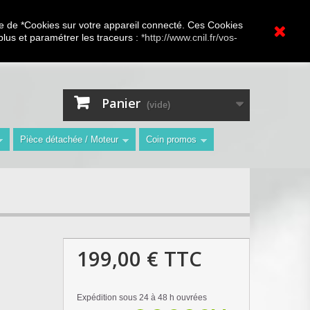
A.V Toutes marques
ture de *Cookies sur votre appareil connecté. Ces Cookies
 plus et paramétrer les traceurs :
*http://www.cnil.fr/vos-
Contactez-nous
Connexion
"
Panier
(vide)
Pièce détachée / Moteur
Coin promos
199,00 €
TTC
Expédition sous 24 à 48 h ouvrées