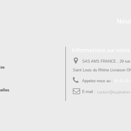
Nous
Informations sur votre
SAS AMS FRANCE , 29 rue P
ise
Saint Louis du Rhône Livraison Off
Appelez-nous au :
04 42 40 
elles
E-mail :
contact@aspiration-