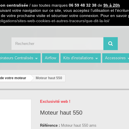
 PARTIR DE 99€ D ACHAT / Paiement en 3 X ou 4 X sans frais S.
ion centralisée
/ sav toutes marques
06 59 48 32 38
de
9h à 20h
ivant votre navigation sur ce site, vous acceptez l’utilisation et l'écri
ors de votre prochaine visite et sécuriser votre connexion. Pour en savoir
 59 48 32 38 de 9h à 20h " Les Prix du Web les Conseils en plus avec AMS 
bligations/sites-web-cookies-et-autres-traceurs/que-dit-la-loi/
irateurs Centralisés
Airflow
Kits d'installations
Accessoires
 de votre moteur
Moteur haut 550
Exclusivité web !
Moteur haut 550
Référence :
Moteur haut 550 ams