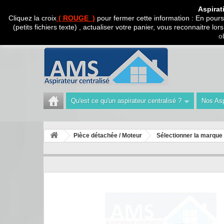
CADEAU SURPRISE A
Aspirat
Cliquez la croix
( ROUGE )
pour fermer cette information : En poursu
(petits fichiers texte) , actualiser votre panier, vous reconnaitre l
Appelez-nous au :
Tél : 04 42 40 47 93 | Technicien 06
o
Qu'est ce qu'un aspirateur centralisé ?
Nos Asp
Pièce détachée / Moteur
Sélectionner la marque