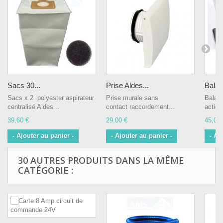
Sacs 30...
Prise Aldes...
Balai 
Sacs x 2 polyester aspirateur
Prise murale sans
Balai 
centralisé Aldes...
contact raccordement...
actionn
39,60 €
29,00 €
45,00 
- Ajouter au panier -
- Ajouter au panier -
- Aj
30 AUTRES PRODUITS DANS LA MÊME
CATÉGORIE :