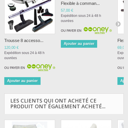
Flexible à comman...
57,00 €
Expédition sous 24 à 48 h
ouvrées
OU PAYER EN
Trousse 8 accesso...
Flexib
Ajouter au panier
120,00 €
69,00 
Expédition sous 24 à 48 h
Expédi
ouvrées
ouvré
OU PAYER EN
OU PA
Ajouter au panier
Ajou
LES CLIENTS QUI ONT ACHETÉ CE
PRODUIT ONT ÉGALEMENT ACHETÉ...