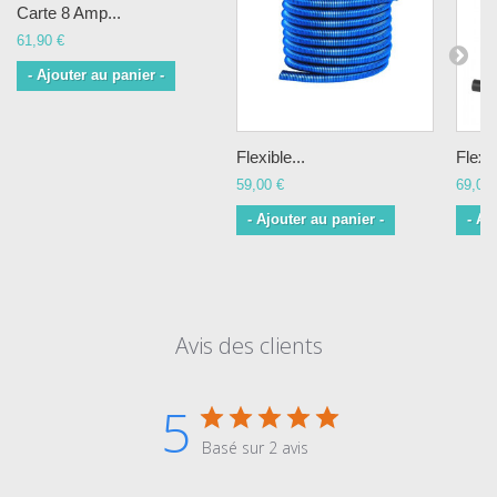
Carte 8 Amp...
61,90 €
- Ajouter au panier -
Flexible...
Flexib
59,00 €
69,00 
- Ajouter au panier -
- Aj
Avis des clients
5
Basé sur 2 avis