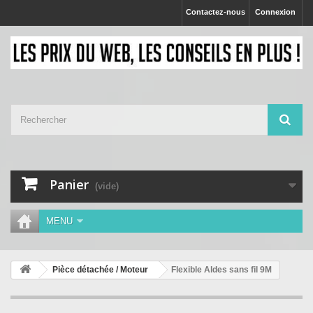
Contactez-nous
Connexion
Panier
(vide)
MENU
Pièce détachée / Moteur
Flexible Aldes sans fil 9M