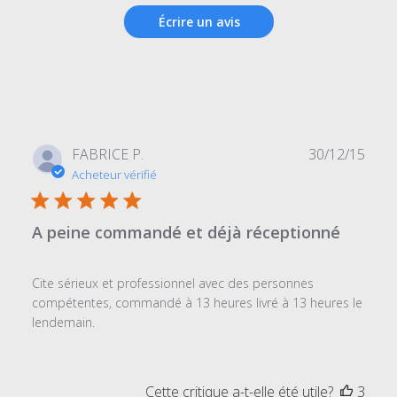
Écrire un avis
Date
FABRICE P.
30/12/15
de
Acheteur vérifié
publi
A peine commandé et déjà réceptionné
Cite sérieux et professionnel avec des personnes
compétentes, commandé à 13 heures livré à 13 heures le
lendemain.
Cette critique a-t-elle été utile?
3