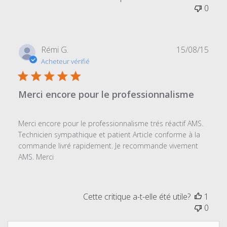
0
Date
Rémi G.
15/08/15
de
Acheteur vérifié
publi
Merci encore pour le professionnalisme
Merci encore pour le professionnalisme trés réactif AMS.
Technicien sympathique et patient Article conforme à la
commande livré rapidement. Je recommande vivement
AMS. Merci
Cette critique a-t-elle été utile?
1
0