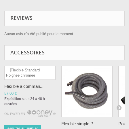
REVIEWS
Aucun avis n'a été publié pour le moment.
ACCESSOIRES
Flexible à comman...
57,00 €
Expédition sous 24 à 48 h
ouvrées
OU PAYER EN
Flexible simple P...
Poign
Ajouter au panier