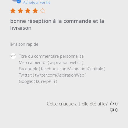
de
Acheteur vérifié
le
publi
Wed
Jan
bonne réseption à la commande et la
22
livraison
2020
livraison rapide
Commentaires
Titre du commentaire personnalisé
du
Merci à bientôt ( aspiration-web.fr ) 

propriétaire
Facebook: ( facebook.com/AspirationCentrale ) 

du
Twitter: ( twitter.com/AspirationWeb ) 

magasin
Google: ( k6.re/pP--i )
sur
l'examen
par
Cette critique a-t-elle été utile?
0
Titre
0
du
commentaire
personnalisé