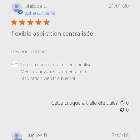
Date
philippe c.
21/01/20
de
Acheteur vérifié
publi
flexible aspiration centralisée
très bon matériel
Commentaires
Titre du commentaire personnalisé
du
Merci pour votre commentaire :) 

propriétaire
 aspiration-web.fr à bientôt
du
magasin
sur
Cette critique a-t-elle été utile?
0
l'examen
0
par
Titre
du
commentaire
Date
Hugues B.
13/10/18
personnalisé