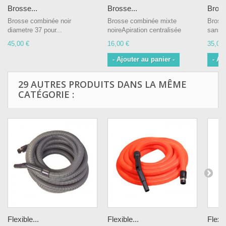
Brosse...
Brosse...
Bross
Brosse combinée noir
Brosse combinée mixte
Bross
diametre 37 pour...
noireApiration centralisée
sans 
45,00 €
16,00 €
35,00 
- Ajouter au panier -
- Aj
29 AUTRES PRODUITS DANS LA MÊME
CATÉGORIE :
Flexible...
Flexible...
Flexib