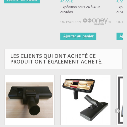
69,00 €
6,90 €
Expédition sous 24 à 48 h
Expédi
ouvrées
ouvré
OU PAYER EN
OU PA
Ajouter au panier
Ajou
LES CLIENTS QUI ONT ACHETÉ CE
PRODUIT ONT ÉGALEMENT ACHETÉ...