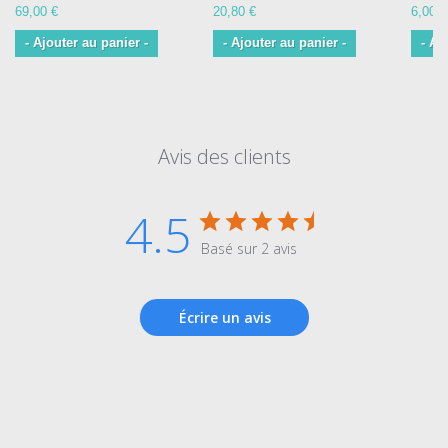
69,00 €
20,80 €
6,00 €
- Ajouter au panier -
- Ajouter au panier -
- Aj
Avis des clients
4.5
Basé sur 2 avis
Écrire un avis