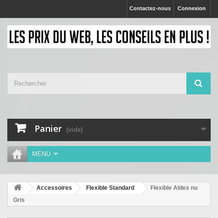
Contactez-nous
Connexion
Panier
(vide)
MENU
Accessoires
Flexible Standard
Flexible Aldes nu
Gris