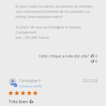
10
2025
Et pour toutes les pièces, accessoires et centrales, 
vous retrouverez l’ensemble de nos produits sur :

👉http://www.aspiration-web.fr

Au plaisir de vous accompagner à nouveau.

Cordialement,

Joël – SAS AMS France
Cette critique a-t-elle été utile?
0
0
Date
Christophe P.
22/12/24
de
Acheteur vérifié
publi
Très bien 👍