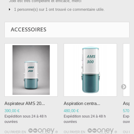
Joel est très compétent et efficace, merci
1 personne(s) sur 1 ont trouvé ce commentaire utile.
ACCESSOIRES
Aspirateur AMS 20...
Aspiration centra...
Aspir
390,00 €
480,00 €
570,0
Expédition sous 24 à 48 h
Expédition sous 24 à 48 h
Expédi
ouvrées
ouvrées
ouvré
OU PAYER EN
OU PAYER EN
OU PA