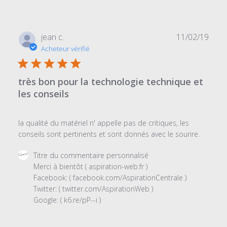
personnalisé
le
Sat
Date
jean c.
11/02/19
Oct
de
Acheteur vérifié
31
publi
2020
très bon pour la technologie technique et
les conseils
la qualité du matériel n' appelle pas de critiques, les
conseils sont pertinents et sont donnés avec le sourire.
Commentaires
Titre du commentaire personnalisé
du
Merci à bientôt ( aspiration-web.fr )

propriétaire
Facebook: ( facebook.com/AspirationCentrale ) 

du
Twitter: ( twitter.com/AspirationWeb ) 

magasin
Google: ( k6.re/pP--i )
sur
l'examen