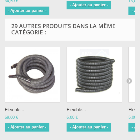
34,50 €
13,00 
- Ajouter au panier -
- Ajouter au panier -
- Aj
29 AUTRES PRODUITS DANS LA MÊME
CATÉGORIE :
Flexible...
Flexible...
Flexib
69,00 €
6,00 €
5,00 €
- Ajouter au panier -
- Ajouter au panier -
- Aj