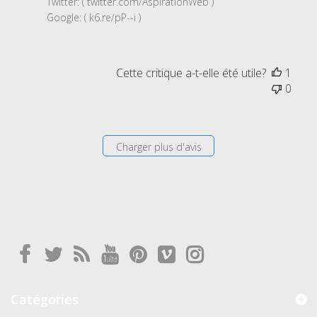
du
Twitter: ( twitter.com/AspirationWeb ) 

magasin
Google: ( k6.re/pP--i )
sur
l'examen
par
Cette critique a-t-elle été utile?
1
Titre
0
du
commentaire
personnalisé
le
Charger plus d'avis
Mon
Sep
24
2018
Catégories