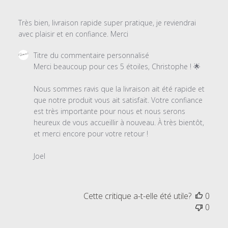
Très bien, livraison rapide super pratique, je reviendrai
avec plaisir et en confiance. Merci
Commentaires
Titre du commentaire personnalisé
du
Merci beaucoup pour ces 5 étoiles, Christophe ! 🌟

propriétaire
du
Nous sommes ravis que la livraison ait été rapide et 
magasin
que notre produit vous ait satisfait. Votre confiance 
sur
est très importante pour nous et nous serons 
l'examen
heureux de vous accueillir à nouveau. À très bientôt, 
par
et merci encore pour votre retour !

Titre
du
Joel
commentaire
personnalisé
le
Cette critique a-t-elle été utile?
0
Sun
0
Dec
22