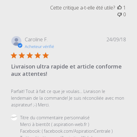
par
Cette critique a-t-elle été utile?
1
Titre
0
du
commentaire
personnalisé
le
Date
Caroline F.
24/09/18
Tue
de
Acheteur vérifié
Feb
publi
12
2019
Livraison ultra rapide et article conforme
aux attentes!
Parfait! Tout à fait ce que je voulais... Livraison le
lendemain de la commande! Je suis réconciliée avec mon
aspirateur! ;-) Merci.
Commentaires
Titre du commentaire personnalisé
du
Merci à bientôt ( aspiration-web.fr ) 

propriétaire
Facebook: ( facebook.com/AspirationCentrale ) 
