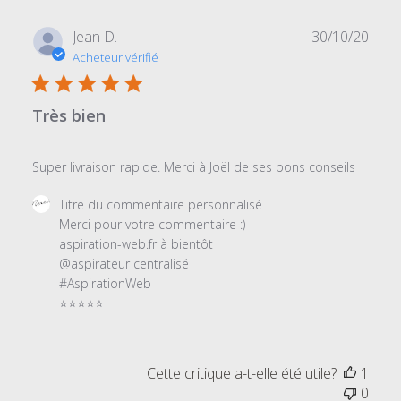
2024
Date
Jean D.
30/10/20
de
Acheteur vérifié
publi
Très bien
Super livraison rapide. Merci à Joël de ses bons conseils
Commentaires
Titre du commentaire personnalisé
du
Merci pour votre commentaire :)

propriétaire
aspiration-web.fr à bientôt

du
@aspirateur centralisé

magasin
#AspirationWeb

sur
⭐⭐⭐⭐⭐
l'examen
par
Titre
Cette critique a-t-elle été utile?
1
du
0
commentaire