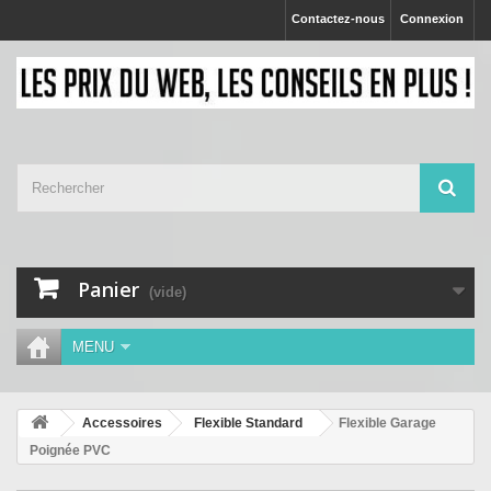
Contactez-nous
Connexion
Panier
(vide)
MENU
Accessoires
Flexible Standard
Flexible Garage
Poignée PVC