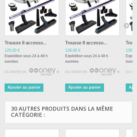
Trousse 8 accesso...
Trousse 8 accesso...
Trous
120,00 €
129,00 €
138,0
Expédition sous 24 à 48 h
Expédition sous 24 à 48 h
Expédi
ouvrées
ouvrées
ouvré
OU PAYER EN
OU PAYER EN
OU PA
Ajouter au panier
Ajouter au panier
Ajou
30 AUTRES PRODUITS DANS LA MÊME
CATÉGORIE :