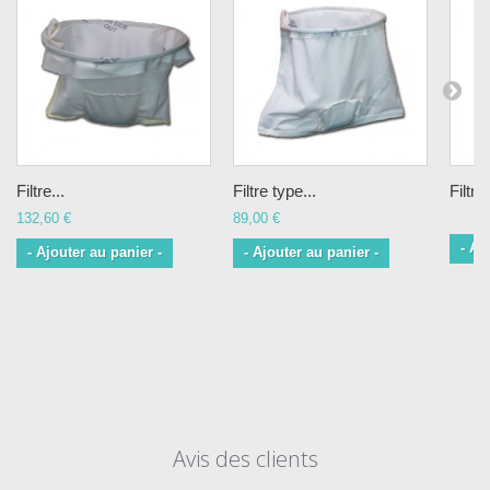
Filtre...
Filtre type...
Filtre.
132,60 €
89,00 €
- Aj
- Ajouter au panier -
- Ajouter au panier -
Avis des clients