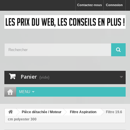
Contactez-nous
Connexion
Panier
(vide)
MENU
Pièce détachée / Moteur
Filtre Aspiration
Filtre 19.6
cm polyester 300