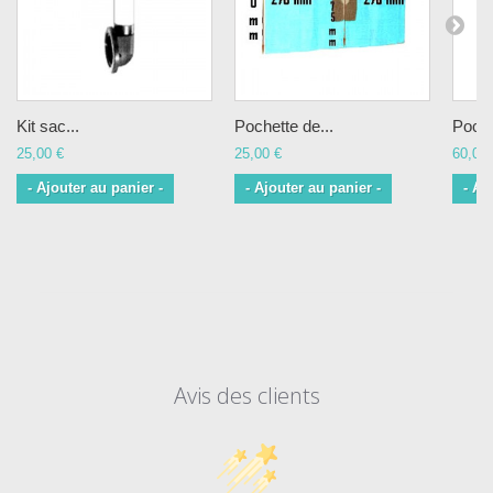
Kit sac...
Pochette de...
Poche
25,00 €
25,00 €
60,00 
- Ajouter au panier -
- Ajouter au panier -
- Aj
Avis des clients