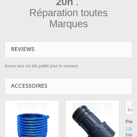
20h
.
Réparation toutes
Marques
REVIEWS
Aucun avis n'a été publié pour le moment.
ACCESSOIRES
Poign
129,9
Expédi