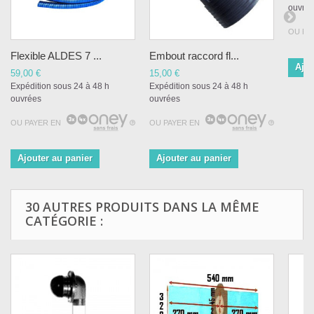
ouvré
OU PA
Flexible ALDES 7 ...
Embout raccord fl...
Ajou
59,00 €
15,00 €
Expédition sous 24 à 48 h
Expédition sous 24 à 48 h
ouvrées
ouvrées
OU PAYER EN
OU PAYER EN
Ajouter au panier
Ajouter au panier
30 AUTRES PRODUITS DANS LA MÊME
CATÉGORIE :