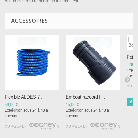
Aucun avis n'a été publié pour le moment.
ACCESSOIRES
Poign
129,9
Expédi
ouvré
OU PA
Flexible ALDES 7 ...
Embout raccord fl...
Ajou
59,00 €
15,00 €
Expédition sous 24 à 48 h
Expédition sous 24 à 48 h
ouvrées
ouvrées
OU PAYER EN
OU PAYER EN