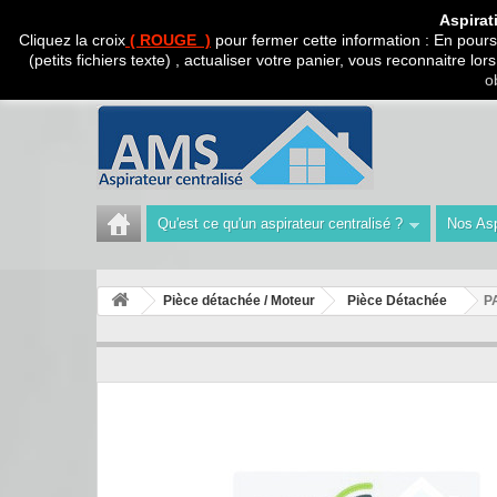
CADEAU SURPRISE A
Aspirat
Cliquez la croix
( ROUGE )
pour fermer cette information : En poursu
(petits fichiers texte) , actualiser votre panier, vous reconnaitre l
Appelez-nous au :
Tél : 04 42 40 47 93 | Technicien 06
o
Qu'est ce qu'un aspirateur centralisé ?
Nos Asp
Pièce détachée / Moteur
Pièce Détachée
P