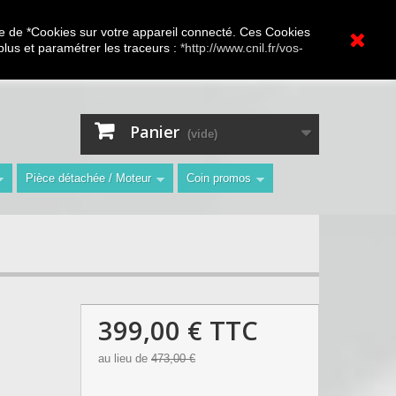
A.V Toutes marques
ture de *Cookies sur votre appareil connecté. Ces Cookies
 plus et paramétrer les traceurs :
*http://www.cnil.fr/vos-
Contactez-nous
Connexion
"
Panier
(vide)
Pièce détachée / Moteur
Coin promos
399,00 €
TTC
au lieu de
473,00 €