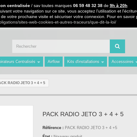
 PARTIR DE 99€ D ACHAT / Paiement en 3 X ou 4 X sans frais S.
ion centralisée
/ sav toutes marques
06 59 48 32 38
de
9h à 20h
ivant votre navigation sur ce site, vous acceptez l’utilisation et l'écri
ors de votre prochaine visite et sécuriser votre connexion. Pour en savoir
 59 48 32 38 de 9h à 20h " Les Prix du Web les Conseils en plus avec AMS 
bligations/sites-web-cookies-et-autres-traceurs/que-dit-la-loi/
irateurs Centralisés
Airflow
Kits d'installations
Accessoires
ACK RADIO JETO 3 + 4 + 5
PACK RADIO JETO 3 + 4 + 5
Référence :
PACK RADIO JETO 3 + 4 +5
État :
Nouveau produit