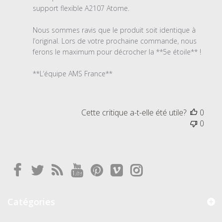
propriétaire
support flexible A2107 Atome.

du
magasin
Nous sommes ravis que le produit soit identique à 
sur
l’original. Lors de votre prochaine commande, nous 
l'examen
ferons le maximum pour décrocher la **5e étoile** !

par
Titre
**L’équipe AMS France**
du
commentaire
personnalisé
Cette critique a-t-elle été utile?
0
le
0
Sat
Jul
25
2026
Catégories