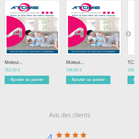
Moteur...
Moteur...
TC200
353,00 €
348,00 €
189,0
- Ajouter au panier -
- Ajouter au panier -
- Aj
Avis des clients