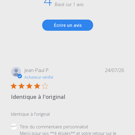
4
Basé sur 1 avis
Écrire un avis
Date
jean-Paul P.
24/07/26
de
Acheteur vérifié
publi
Identique à l'original
Identique à l'original
Commentaires
Titre du commentaire personnalisé
du
Merci pour vos **4 étoiles** et votre retour sur le 