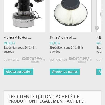
Moteur Alligator ...
Filtre Atome alli...
Filtre 
195,00 €
49,00 €
69,00 
Expédition sous 24 à 48 h
Expédition sous 24 à 48 h
Expédi
ouvrées
ouvrées
ouvré
OU PAYER EN
OU PAYER EN
OU PA
Ajouter au panier
Ajouter au panier
Ajou
LES CLIENTS QUI ONT ACHETÉ CE
PRODUIT ONT ÉGALEMENT ACHETÉ...