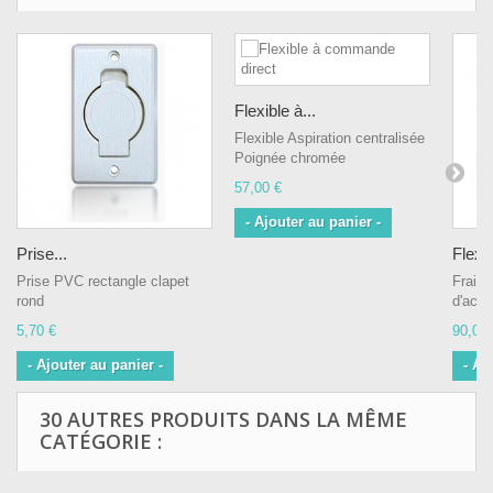
Flexible à...
Flexible Aspiration centralisée
Poignée chromée
57,00 €
- Ajouter au panier -
Prise...
Flexib
Prise PVC rectangle clapet
Frais 
rond
d'achat
5,70 €
90,00 
- Ajouter au panier -
- Aj
30 AUTRES PRODUITS DANS LA MÊME
CATÉGORIE :