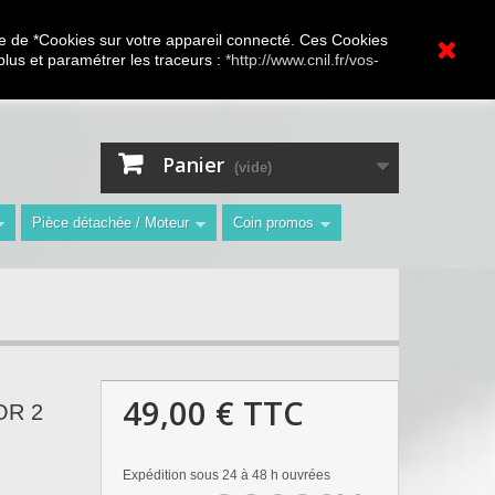
A.V Toutes marques
ture de *Cookies sur votre appareil connecté. Ces Cookies
 plus et paramétrer les traceurs :
*http://www.cnil.fr/vos-
Contactez-nous
Connexion
"
Panier
(vide)
Pièce détachée / Moteur
Coin promos
49,00 €
TTC
OR 2
Expédition sous 24 à 48 h ouvrées