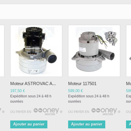
Moteur ASTROVAC A...
Moteur 117501
Mo
197,50 €
599,00 €
59
Expédition sous 24 à 48 h
Expédition sous 24 à 48 h
Exp
ouvrées
ouvrées
ou
OU PAYER EN
OU PAYER EN
OU
Ajouter au panier
Ajouter au panier
A