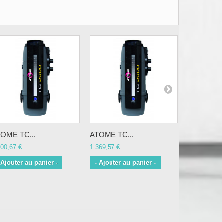
OME TC...
ATOME TC...
Brosse...
100,67 €
1 369,57 €
16,05 €
 Ajouter au panier -
- Ajouter au panier -
- Ajouter 