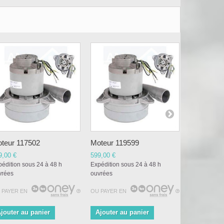
teur 117502
Moteur 119599
MOTEUR P
9,00 €
599,00 €
599,00 €
édition sous 24 à 48 h
Expédition sous 24 à 48 h
Expédition s
vrées
ouvrées
ouvrées
 PAYER EN
OU PAYER EN
OU PAYER E
jouter au panier
Ajouter au panier
Ajouter a