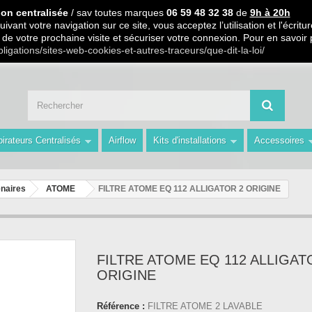
 PARTIR DE 99€ D ACHAT / Paiement en 3 X ou 4 X sans frais S.
ion centralisée
/ sav toutes marques
06 59 48 32 38
de
9h à 20h
ivant votre navigation sur ce site, vous acceptez l’utilisation et l'écri
ors de votre prochaine visite et sécuriser votre connexion. Pour en savoir
 59 48 32 38 de 9h à 20h " Les Prix du Web les Conseils en plus avec AMS 
bligations/sites-web-cookies-et-autres-traceurs/que-dit-la-loi/
irateurs Centralisés
Airflow
Kits d'installations
Accessoires
naires
ATOME
FILTRE ATOME EQ 112 ALLIGATOR 2 ORIGINE
FILTRE ATOME EQ 112 ALLIGAT
ORIGINE
Référence :
FILTRE ATOME 2 LAVABLE