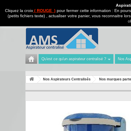
CADEAU SURPRISE A
Aspirat
Cliquez la croix
( ROUGE )
pour fermer cette information : En poursu
(petits fichiers texte) , actualiser votre panier, vous reconnaitre l
Appelez-nous au :
Tél : 04 42 40 47 93 | Technicien 06
o
Qu'est ce qu'un aspirateur centralisé ?
Nos Asp
Nos Aspirateurs Centralisés
Nos marques parte