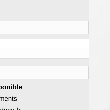
ponible
ements