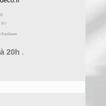
deco.fr
12
 20 )
et EuroQueen
à 20h
.