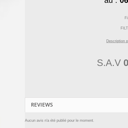
au :
06
F
FILT
Description p
S.A.V
0
REVIEWS
Aucun avis n'a été publié pour le moment.