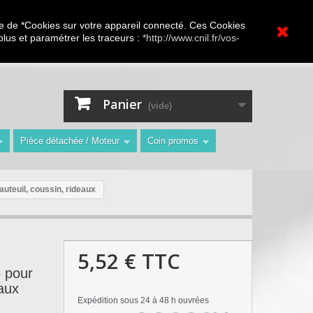
A.V Toutes marques
ture de *Cookies sur votre appareil connecté. Ces Cookies
 plus et paramétrer les traceurs :
*http://www.cnil.fr/vos-
Contactez-nous
Connexion
"
Panier
(vide)
Pièce détachée / Moteur
Coin promos
uteuil, coussin, rideaux
5,52 €
TTC
 pour
eaux
Expédition sous 24 à 48 h ouvrées