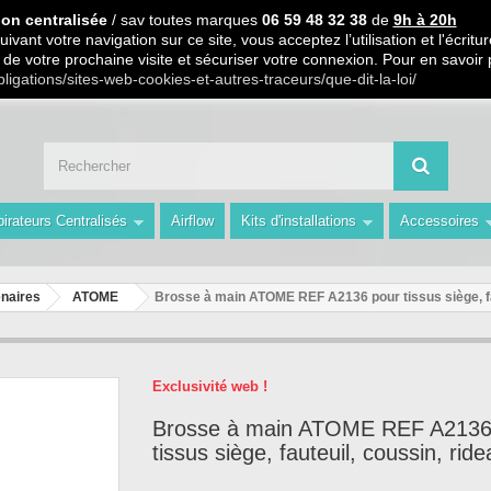
 PARTIR DE 99€ D ACHAT / Paiement en 3 X ou 4 X sans frais S.
ion centralisée
/ sav toutes marques
06 59 48 32 38
de
9h à 20h
ivant votre navigation sur ce site, vous acceptez l’utilisation et l'écri
ors de votre prochaine visite et sécuriser votre connexion. Pour en savoir
 59 48 32 38 de 9h à 20h " Les Prix du Web les Conseils en plus avec AMS 
bligations/sites-web-cookies-et-autres-traceurs/que-dit-la-loi/
irateurs Centralisés
Airflow
Kits d'installations
Accessoires
naires
ATOME
Brosse à main ATOME REF A2136 pour tissus siège, fa
Exclusivité web !
Brosse à main ATOME REF A2136
tissus siège, fauteuil, coussin, rid