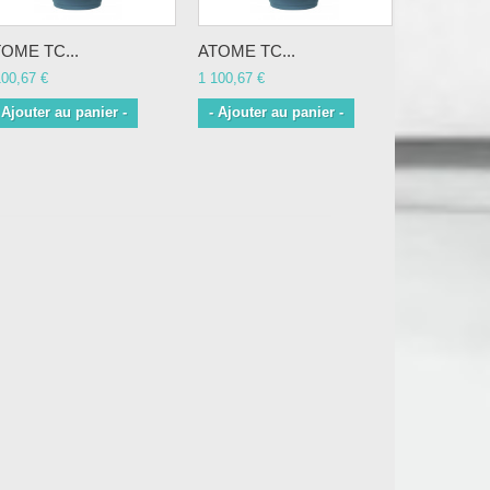
OME TC...
ATOME TC...
ATOME TC
100,67 €
1 100,67 €
1 369,57 €
 Ajouter au panier -
- Ajouter au panier -
- Ajouter 