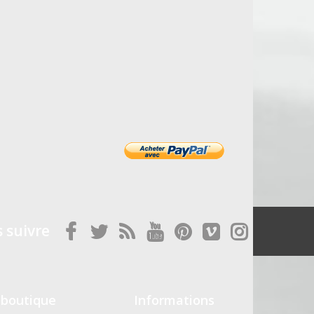
 suivre
 boutique
Informations