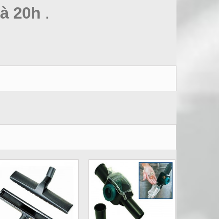
à 20h
.