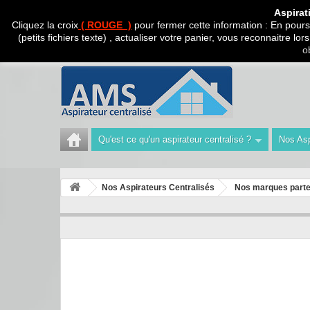
CADEAU SURPRISE A
Aspirat
Cliquez la croix
( ROUGE )
pour fermer cette information : En poursu
(petits fichiers texte) , actualiser votre panier, vous reconnaitre l
Appelez-nous au :
Tél : 04 42 40 47 93 | Technicien 06
o
Qu'est ce qu'un aspirateur centralisé ?
Nos Asp
Nos Aspirateurs Centralisés
Nos marques parte