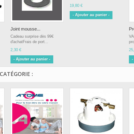
19,80 €
- Ajouter au panier -
Joint mousse...
Pr
Cadeau surprise dès 99€
VA
d'achatFrais de port...
pro
2,30 €
25
- Ajouter au panier -
-
CATÉGORIE :