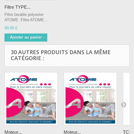
Filtre TYPE...
Filtre lavable polyester
ATOME Filtre ATOME...
89,00 €
- Ajouter au panier -
30 AUTRES PRODUITS DANS LA MÊME
CATÉGORIE :
Moteur...
Moteur...
TC200