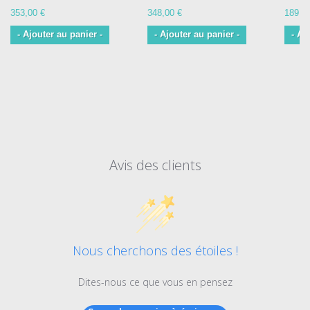
353,00 €
348,00 €
189,0
- Ajouter au panier -
- Ajouter au panier -
- Aj
Avis des clients
Nous cherchons des étoiles !
Dites-nous ce que vous en pensez