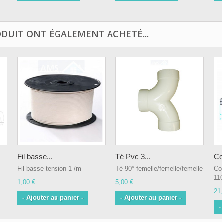
ODUIT ONT ÉGALEMENT ACHETÉ...
Fil basse...
Té Pvc 3...
Co
Fil basse tension 1 /m
Té 90° femelle/femelle/femelle
Co
11
1,00 €
5,00 €
21
- Ajouter au panier -
- Ajouter au panier -
-