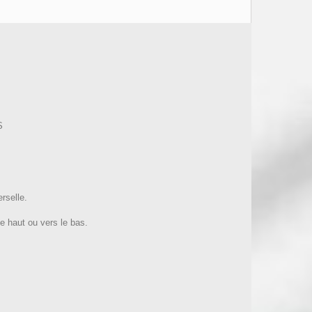
S
rselle.
le haut ou vers le bas.