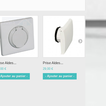
ise Aldes...
Prise Aldes...
Contre...
,00 €
29,00 €
21,00 €
 Ajouter au panier -
- Ajouter au panier -
- Ajouter 