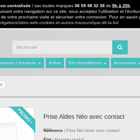
 PARTIR DE 99€ D ACHAT / Paiement en 3 X ou 4 X sans frais S.
ion centralisée
/ sav toutes marques
06 59 48 32 38
de
9h à 20h
ivant votre navigation sur ce site, vous acceptez l’utilisation et l'écri
ors de votre prochaine visite et sécuriser votre connexion. Pour en savoir
 59 48 32 38 de 9h à 20h " Les Prix du Web les Conseils en plus avec AMS 
bligations/sites-web-cookies-et-autres-traceurs/que-dit-la-loi/
irateurs Centralisés
Airflow
Kits d'installations
Accessoires
t
PROMO !
Prise Aldes Néo avec contact
Référence :
Prise Néo blanc avec contact
État :
Nouveau produit