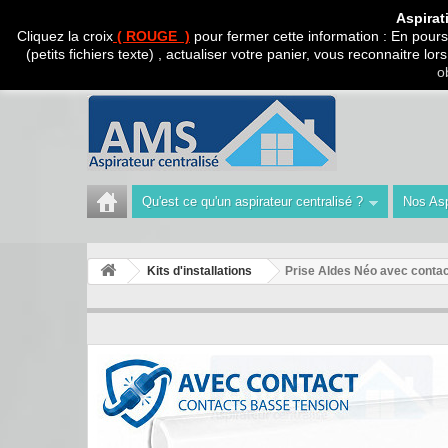
CADEAU SURPRISE A
Aspirat
Cliquez la croix
( ROUGE )
pour fermer cette information : En poursu
(petits fichiers texte) , actualiser votre panier, vous reconnaitre l
Appelez-nous au :
Tél : 04 42 40 47 93 | Technicien 06
o
Qu'est ce qu'un aspirateur centralisé ?
Nos Asp
Kits d'installations
Prise Aldes Néo avec contac