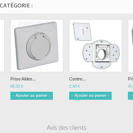
CATÉGORIE :
Prise Aldes...
Contre...
Pr
66,00 €
2,40 €
41
- Ajouter au panier -
- Ajouter au panier -
-
Avis des clients