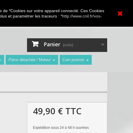
A.V Toutes marques
ture de *Cookies sur votre appareil connecté. Ces Cookies
 plus et paramétrer les traceurs :
*http://www.cnil.fr/vos-
Contactez-nous
Connexion
"
Panier
(vide)
Pièce détachée / Moteur
Coin promos
49,90 €
TTC
Expédition sous 24 à 48 h ouvrées