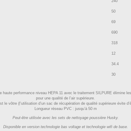
240
50
69
690
318
12
34.4
30
ylène haute performance niveau HEPA 11 avec le traitement SILPURE élimine les 
pour une qualité de l’air supérieure.
st le vôtre (l’utilisation d’un sac de récupération de qualité supérieure évite d’
Longueur réseau PVC : jusqu’à 50 m
Peut-être utilisée avec les sets de nettoyage poussière Husky.
Disponible en version technologie bas voltage et technologie wifi de base.