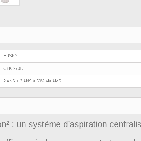
HUSKY
CYK-270I /
2 ANS + 3 ANS à 50% via AMS
² : un système d’aspiration centrali