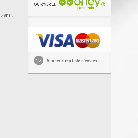
OU PAYER EN
 5 ans .
Ajouter à ma liste d'envies