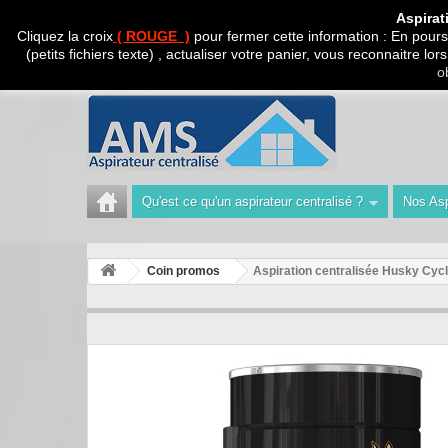
CADEAU SURPRISE A
Aspirat
Cliquez la croix
( ROUGE )
pour fermer cette information : En poursu
(petits fichiers texte) , actualiser votre panier, vous reconnaitre l
Appelez-nous au :
Tél : 04 42 40 47 93 | Technicien 06
o
Qu'est ce qu'un aspirateur centralisé ?
Nos Asp
Coin promos
Aspiration centralisée Husky Cyc