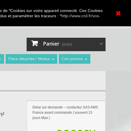
A.V Toutes marques
ture de *Cookies sur votre appareil connecté. Ces Cookies
 plus et paramétrer les traceurs :
*http://www.cnil.fr/vos-
Contactez-nous
Connexion
"
Panier
(vide)
Pièce détachée / Moteur
Coin promos
Délai sur demande – contactez SAS AMS
France avant commande ( souvent 15
n²
jours Max )