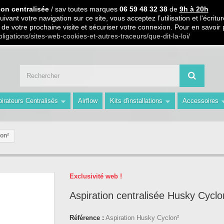
 PARTIR DE 99€ D ACHAT / Paiement en 3 X ou 4 X sans frais S.
ion centralisée
/ sav toutes marques
06 59 48 32 38
de
9h à 20h
ivant votre navigation sur ce site, vous acceptez l’utilisation et l'écri
ors de votre prochaine visite et sécuriser votre connexion. Pour en savoir
 59 48 32 38 de 9h à 20h " Les Prix du Web les Conseils en plus avec AMS 
bligations/sites-web-cookies-et-autres-traceurs/que-dit-la-loi/
irateurs Centralisés
Airflow
Kits d'installations
Accessoires
lon²
Exclusivité web !
Aspiration centralisée Husky Cyclo
Référence :
Aspiration Husky Cyclon²