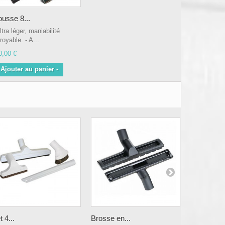
ousse 8...
ltra léger, maniabilité
royable. - A...
0,00 €
 Ajouter au panier -
t 4...
Brosse en...
Brosse...