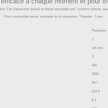
, efficace à chaque moment et pour l
ion. Fait d'aluminium brossé et d'acier inoxydable poli. Système hybride, doub
Pour construction neuve, existante ou en rénovation. *Garantie : 5 ans.
Poussière
1
145 mm
3
665
3569
59.7
214.8
8.3