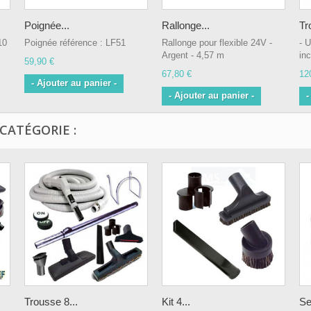
Poignée...
Rallonge...
Tr
10
Poignée référence : LF51
Rallonge pour flexible 24V -
- U
Argent - 4,57 m
inc
59,90 €
67,80 €
12
- Ajouter au panier -
- Ajouter au panier -
-
CATÉGORIE :
Trousse 8...
Kit 4...
Se