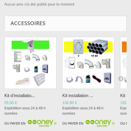
Aucun avis n'a été publié pour le moment.
ACCESSOIRES
Kit d'installatio...
Kit installation ...
Kit ins
55,60 €
134,90 €
155,9
Expédition sous 24 à 48 h
Expédition sous 24 à 48 h
Expédi
ouvrées
ouvrées
ouvré
OU PAYER EN
OU PAYER EN
OU PA