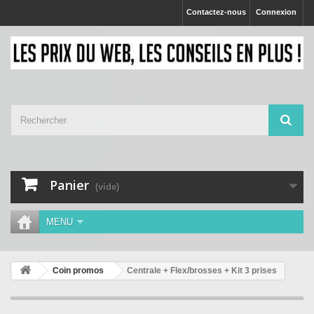
Contactez-nous
Connexion
Panier
(vide)
MENU
Coin promos
Centrale + Flex/brosses + Kit 3 prises