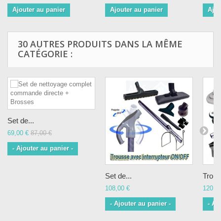
Ajouter au panier
Ajouter au panier
Ajou
30 AUTRES PRODUITS DANS LA MÊME
CATÉGORIE :
Set de...
69,00 €
87,00 €
- Ajouter au panier -
Set de...
Trous
108,00 €
120,0
- Ajouter au panier -
- Aj