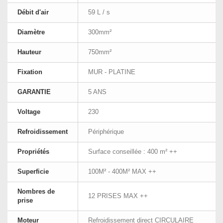
Débit d'air
59 L / s
Diamètre
300mm²
Hauteur
750mm²
Fixation
MUR - PLATINE
GARANTIE
5 ANS
Voltage
230
Refroidissement
Périphérique
Propriétés
Surface conseillée : 400 m² ++
Superficie
100M² - 400M² MAX ++
Nombres de
12 PRISES MAX ++
prise
Moteur
Refroidissement direct CIRCULAIRE