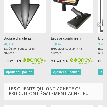
Brosse d'angle as...
Brosse combinée m...
Bros
20,00 €
16,00 €
35,00 
Expédition sous 24 à 48 h
Expédition sous 24 à 48 h
Expédi
ouvrées
ouvrées
ouvré
OU PAYER EN
OU PAYER EN
OU PA
Ajouter au panier
Ajouter au panier
Ajou
LES CLIENTS QUI ONT ACHETÉ CE
PRODUIT ONT ÉGALEMENT ACHETÉ...