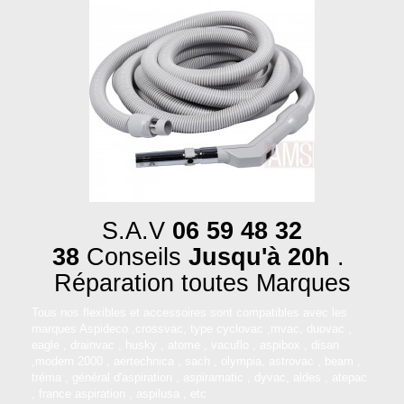
S.A.V
06 59 48 32
38
Conseils
Jusqu'à 20h
.
Réparation toutes Marques
Tous nos flexibles et accessoires sont compatibles avec les
marques Aspideco ,crossvac, type cyclovac ,mvac, duovac ,
eagle , drainvac , husky , atome , vacuflo , aspibox , disan
,modern 2000 , aertechnica , sach , olympia, astrovac , beam ,
tréma , général d'aspiration , aspiramatic , dyvac, aldes , atepac
, france aspiration , aspilusa , etc