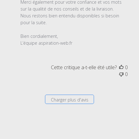
du
Merci également pour votre confiance et vos mots 
commentaire
sur la qualité de nos conseils et de la livraison.

personnalisé
Nous restons bien entendu disponibles si besoin 
le
pour la suite.

Sun
Jun
Bien cordialement,

22
L’équipe aspiration-web.fr
2025
Cette critique a-t-elle été utile?
0
0
Charger plus d'avis