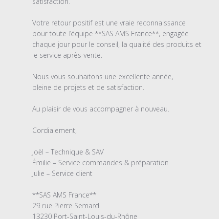
l'examen
satisfaction.

par
Titre
Votre retour positif est une vraie reconnaissance 
du
pour toute l’équipe **SAS AMS France**, engagée 
commentaire
chaque jour pour le conseil, la qualité des produits et 
personnalisé
le service après-vente.

le
Wed
Nous vous souhaitons une excellente année, 

Jan
pleine de projets et de satisfaction.

07
2026
Au plaisir de vous accompagner à nouveau.

Cordialement,

Joël – Technique & SAV

Émilie – Service commandes & préparation

Julie – Service client

**SAS AMS France**

29 rue Pierre Semard

13230 Port-Saint-Louis-du-Rhône
