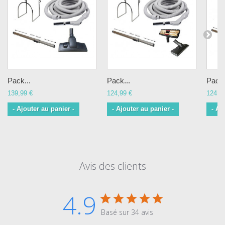
Pack...
Pack...
Pack.
139,99 €
124,99 €
124,9
- Ajouter au panier -
- Ajouter au panier -
- Aj
Avis des clients
4.9
Basé sur 34 avis