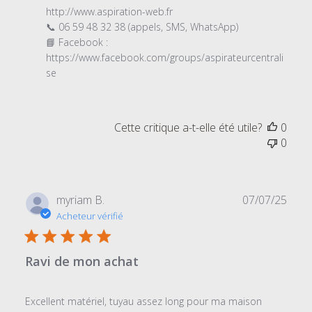
http://www.aspiration-web.fr

📞 06 59 48 32 38 (appels, SMS, WhatsApp)

📘 Facebook : 

https://www.facebook.com/groups/aspirateurcentrali
se
Cette critique a-t-elle été utile?
0
0
Date
myriam B.
07/07/25
de
Acheteur vérifié
publi
Ravi de mon achat
Excellent matériel, tuyau assez long pour ma maison