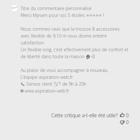
Commentaires
Titre du commentaire personnalisé
du
Merci Myriam pour vos 5 étoiles ⭐⭐⭐⭐⭐ !

propriétaire
du
Nous sommes ravis que la trousse 8 accessoires 
magasin
avec flexible de 9,10 m vous donne entière 
sur
satisfaction.

l'examen
Un flexible long, c’est effectivement plus de confort et 
par
de liberté dans toute la maison 🏠💨

Titre
du
Au plaisir de vous accompagner à nouveau,

commentaire
L’équipe aspiration-web.fr

personnalisé
📞 Service client 7j/7 de 9h à 20h

le
🌐 www.aspiration-web.fr
Mon
Jul
07
Cette critique a-t-elle été utile?
0
2025
0