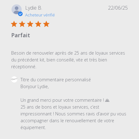
Date
Lydie B.
22/06/25
de
Acheteur vérifié
publi
Parfait
Besoin de renouveler après de 25 ans de loyaux services
du précédent kit, bien conseillé, vite et très bien
réceptionné.
Commentaires
Titre du commentaire personnalisé
du
Bonjour Lydie,

propriétaire
du
Un grand merci pour votre commentaire ! 🙏

magasin
25 ans de bons et loyaux services, c’est 
sur
impressionnant ! Nous sommes ravis d’avoir pu vous 
l'examen
accompagner dans le renouvellement de votre 
par
équipement.

Titre