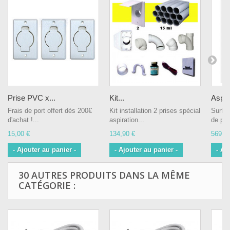
Prise PVC x...
Kit...
Aspira
Frais de port offert dès 200€
Kit installation 2 prises spécial
Surfac
d'achat !...
aspiration...
de port
15,00 €
134,90 €
569,0
- Ajouter au panier -
- Ajouter au panier -
- Aj
30 AUTRES PRODUITS DANS LA MÊME
CATÉGORIE :