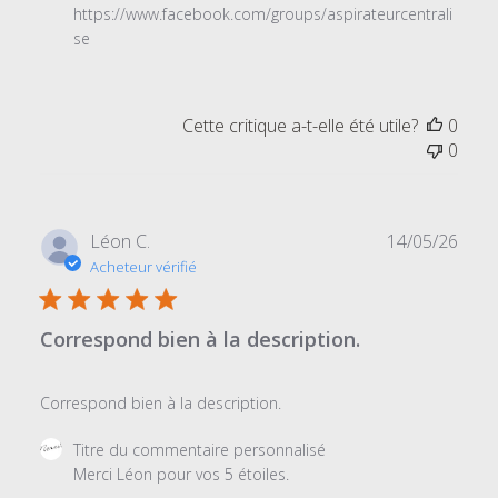
https://www.facebook.com/groups/aspirateurcentrali
se
Cette critique a-t-elle été utile?
0
0
Date
Léon C.
14/05/26
de
Acheteur vérifié
publi
Correspond bien à la description.
Correspond bien à la description.
Commentaires
Titre du commentaire personnalisé
du
Merci Léon pour vos 5 étoiles.

propriétaire