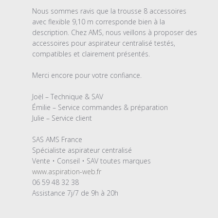
du
Nous sommes ravis que la trousse 8 accessoires 
magasin
avec flexible 9,10 m corresponde bien à la 
sur
description. Chez AMS, nous veillons à proposer des 
l'examen
accessoires pour aspirateur centralisé testés, 
par
compatibles et clairement présentés.

Titre
du
Merci encore pour votre confiance.

commentaire
personnalisé
Joël – Technique & SAV 

le
Émilie – Service commandes & préparation 

Fri
Julie – Service client 

May
15
SAS AMS France 

2026
Spécialiste aspirateur centralisé 

www.aspiration-web.fr
06 59 48 32 38 

Assistance 7j/7 de 9h à 20h