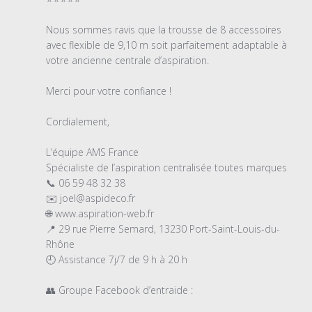
du
magasin
Nous sommes ravis que la trousse de 8 accessoires 
sur
avec flexible de 9,10 m soit parfaitement adaptable à 
l'examen
votre ancienne centrale d’aspiration.

par
Titre
Merci pour votre confiance !

du
commentaire
Cordialement,

personnalisé
le
L’équipe AMS France

Tue
Spécialiste de l’aspiration centralisée toutes marques

Jul
📞 06 59 48 32 38

07
✉️ joel@aspideco.fr

2026
🌐 www.aspiration-web.fr

📍 29 rue Pierre Semard, 13230 Port-Saint-Louis-du-
Rhône

🕘 Assistance 7j/7 de 9 h à 20 h

👥 Groupe Facebook d’entraide :
