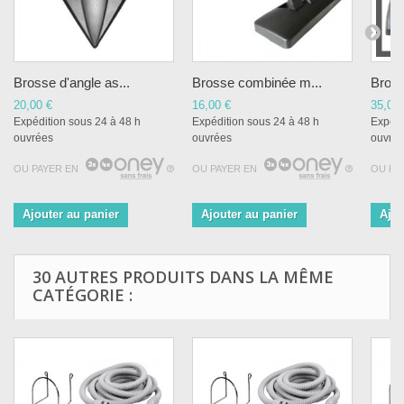
Brosse d'angle as...
Brosse combinée m...
Bros
20,00 €
16,00 €
35,00 
Expédition sous 24 à 48 h
Expédition sous 24 à 48 h
Expédi
ouvrées
ouvrées
ouvré
OU PAYER EN
OU PAYER EN
OU PA
Ajouter au panier
Ajouter au panier
Ajou
30 AUTRES PRODUITS DANS LA MÊME
CATÉGORIE :