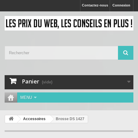
Contactez-nous
Connexion
Panier
(vide)
MENU
Accessoires
Brosse DS 1427