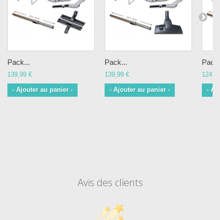
Pack...
Pack...
Pack.
139,99 €
139,99 €
124,9
- Ajouter au panier -
- Ajouter au panier -
- Aj
Avis des clients