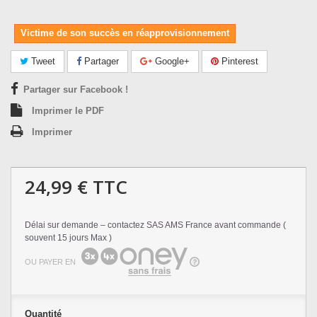
Victime de son succès en réapprovisionnement
Tweet
Partager
Google+
Pinterest
Partager sur Facebook !
Imprimer le PDF
Imprimer
24,99 €
TTC
Délai sur demande – contactez SAS AMS France avant commande (
souvent 15 jours Max )
OU PAYER EN
Quantité