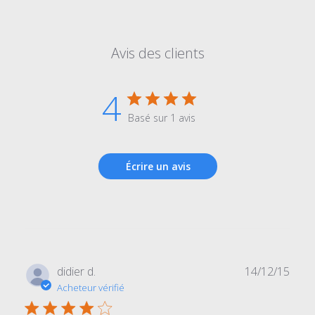
Avis des clients
4
Basé sur 1 avis
Écrire un avis
Date
didier d.
14/12/15
de
Acheteur vérifié
publi