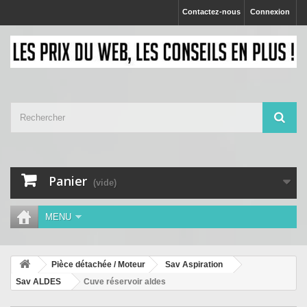
Contactez-nous
Connexion
Panier
(vide)
MENU
Pièce détachée / Moteur
Sav Aspiration
Sav ALDES
Cuve réservoir aldes