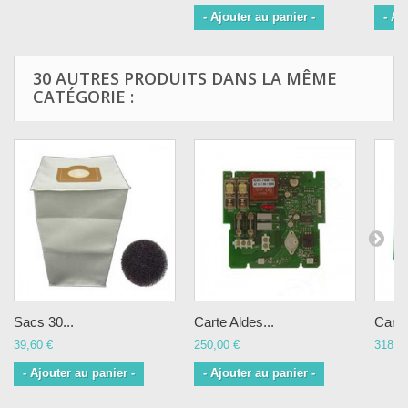
- Ajouter au panier -
- Aj
30 AUTRES PRODUITS DANS LA MÊME
CATÉGORIE :
Sacs 30...
Carte Aldes...
Carte 
39,60 €
250,00 €
318,0
- Ajouter au panier -
- Ajouter au panier -