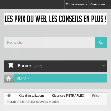
Contactez-nous
Connexion
Panier
(vide)
MENU
Kits d'installations
Kit prises RETRAFLEX
Prise
murale RETRAFLEX nouveau modèle