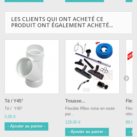
LES CLIENTS QUI ONT ACHETÉ CE
PRODUIT ONT ÉGALEMENT ACHETÉ...
Té / Y45°
Trousse...
Flexi
Té / Y45°
Flexible Rflex mise en route
Flexib
par...
rétrac
5,00 €
129,00 €
89,00 
- Ajouter au panier -
- Ajouter au panier -
- Aj