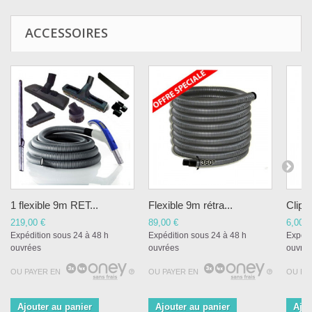
ACCESSOIRES
1 flexible 9m RET...
Flexible 9m rétra...
Clip p
219,00 €
89,00 €
6,00 €
Expédition sous 24 à 48 h
Expédition sous 24 à 48 h
Expédi
ouvrées
ouvrées
ouvré
OU PAYER EN
OU PAYER EN
OU PA
Ajouter au panier
Ajouter au panier
Ajou