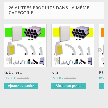
26 AUTRES PRODUITS DANS LA MÊME
CATÉGORIE :
Kit 1 prise...
Kit 2...
Kit 3..
315,00 €
350,51 €
556,80 €
633,84 €
849,0
- Ajouter au panier -
- Ajouter au panier -
- Aj