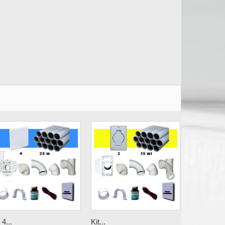
 4...
Kit...
Kit...