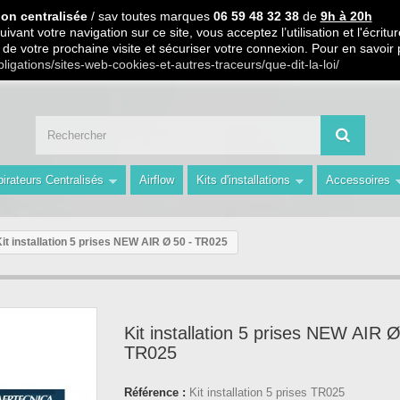
 PARTIR DE 99€ D ACHAT / Paiement en 3 X ou 4 X sans frais S.
ion centralisée
/ sav toutes marques
06 59 48 32 38
de
9h à 20h
ivant votre navigation sur ce site, vous acceptez l’utilisation et l'écri
ors de votre prochaine visite et sécuriser votre connexion. Pour en savoir
 59 48 32 38 de 9h à 20h " Les Prix du Web les Conseils en plus avec AMS 
bligations/sites-web-cookies-et-autres-traceurs/que-dit-la-loi/
irateurs Centralisés
Airflow
Kits d'installations
Accessoires
it installation 5 prises NEW AIR Ø 50 - TR025
Kit installation 5 prises NEW AIR Ø
TR025
Référence :
Kit installation 5 prises TR025