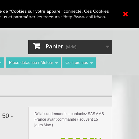
A.V Toutes marques
ture de *Cookies sur votre appareil connecté. Ces Cookies
 plus et paramétrer les traceurs :
*http://www.cnil.fr/vos-
Contactez-nous
Connexion
"
Panier
(vide)
Pièce détachée / Moteur
Coin promos
Délai sur demande – contactez SAS AMS
 50 -
France avant commande ( souvent 15
jours Max )