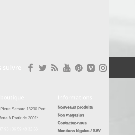
 suivre
 boutique
Informations
Nouveaux produits
ierre Semard 13230 Port
Nos magasins
erte à Partir de 200€*
Contactez-nous
47 93 | 06 59 48 32 38
Mentions légales / SAV