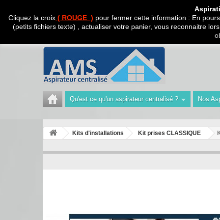
CADEAU SURPRISE A
Aspirat
Cliquez la croix
( ROUGE )
pour fermer cette information : En poursu
(petits fichiers texte) , actualiser votre panier, vous reconnaitre l
Appelez-nous au :
Tél : 04 42 40 47 93 | Technicien 06
o
Qu'est ce qu'un aspirateur centralisé ?
Nos Asp
Kits d'installations
Kit prises CLASSIQUE
K