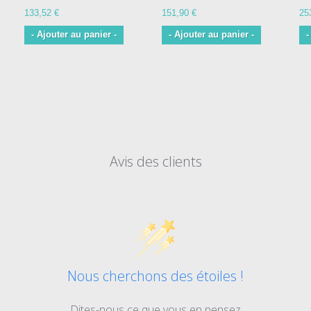
133,52 €
151,90 €
25
- Ajouter au panier -
- Ajouter au panier -
-
Avis des clients
Nous cherchons des étoiles !
Dites-nous ce que vous en pensez