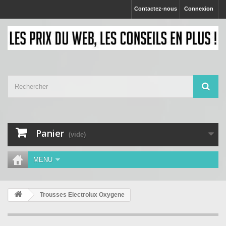
Contactez-nous
Connexion
Panier
(vide)
MENU
Trousses Electrolux Oxygene