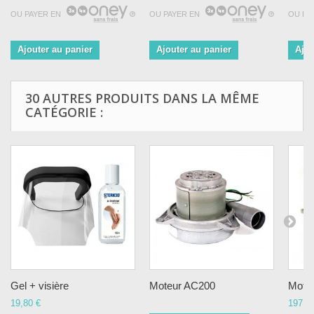
OU PAYER EN
OU PAYER EN
OU PA
Ajouter au panier
Ajouter au panier
Ajou
30 AUTRES PRODUITS DANS LA MÊME
CATÉGORIE :
Gel + visière
Moteur AC200
Moteu
19,80 €
197,5