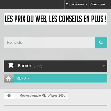
Contactez-nous
Connexion
Panier
(vide)
MENU
Mop espagnole Microfibres 140g