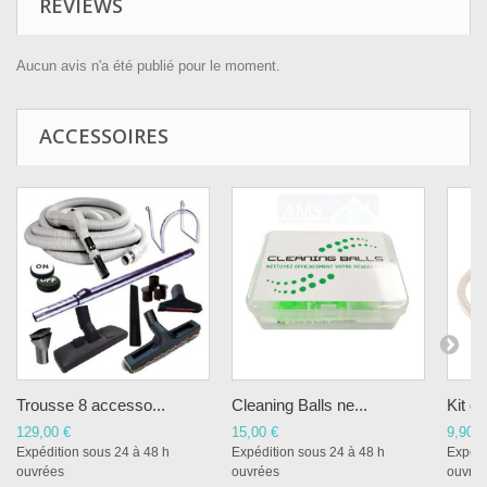
REVIEWS
Aucun avis n'a été publié pour le moment.
ACCESSOIRES
Trousse 8 accesso...
Cleaning Balls ne...
Kit de
129,00 €
15,00 €
9,90 €
Expédition sous 24 à 48 h
Expédition sous 24 à 48 h
Expédi
ouvrées
ouvrées
ouvré