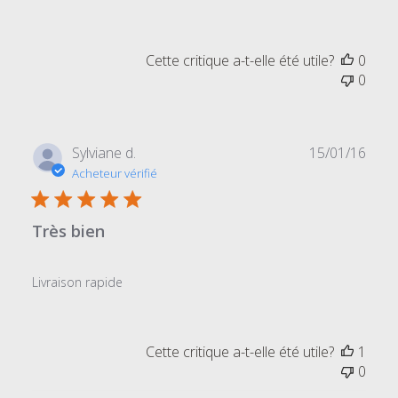
Cette critique a-t-elle été utile?
0
0
Date
Sylviane d.
15/01/16
de
Acheteur vérifié
publi
Très bien
Livraison rapide
Cette critique a-t-elle été utile?
1
0