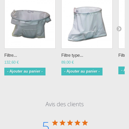
Filtre...
Filtre type...
Filtre.
132,60 €
89,00 €
- Aj
- Ajouter au panier -
- Ajouter au panier -
Avis des clients
5