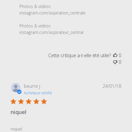
Photos & vidéos 

instagram.com/aspiration_centrale

Photos & vidéos 

instagram.com/aspirateur_central
Cette critique a-t-elle été utile?
0
0
Date
beurre j.
24/01/18
de
Acheteur vérifié
publi
niquel
niquel