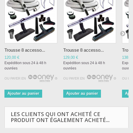
Trousse 8 accesso...
Trousse 8 accesso...
Trous
120,00 €
129,00 €
138,0
Expédition sous 24 à 48 h
Expédition sous 24 à 48 h
Expédi
ouvrées
ouvrées
ouvré
OU PAYER EN
OU PAYER EN
OU PA
Ajouter au panier
Ajouter au panier
Ajou
LES CLIENTS QUI ONT ACHETÉ CE
PRODUIT ONT ÉGALEMENT ACHETÉ...