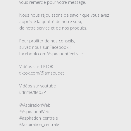
propriétaire
vous remercie pour votre message. 

du
magasin
Nous nous réjouissons de savoir que vous avez 
sur
apprécié la qualité de notre suivi, 

l'examen
de notre service et de nos produits. 

par
Titre
Pour profiter de nos conseils, 

du
suivez-nous sur Facebook :

commentaire
facebook.com/AspirationCentrale

personnalisé
le
Vidéos sur TIKTOK 

Sun
tiktok.com/@amsbudet

Mar
13
Vidéos sur youtube 

2022
urlr.me/fMb3P

@AspirationWeb 

#AspirationWeb 

#aspiration_centrale 

@aspiration_centrale
