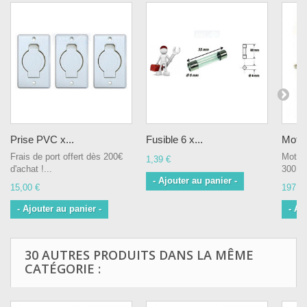
Prise PVC x...
Fusible 6 x...
Moteu
Frais de port offert dès 200€
Moteur
1,39 €
d'achat !...
300Mo
- Ajouter au panier -
15,00 €
197,5
- Ajouter au panier -
- Aj
30 AUTRES PRODUITS DANS LA MÊME
CATÉGORIE :