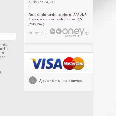
au lieu de
34,50 €
Délai sur demande – contactez SAS AMS
France avant commande ( souvent 15
jours Max )
OU PAYER EN
onnées
u'elles
 si
t en
on.
Ajouter à ma liste d'envies