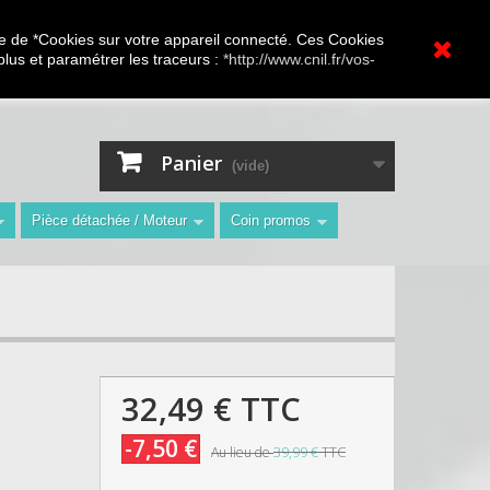
A.V Toutes marques
ture de *Cookies sur votre appareil connecté. Ces Cookies
 plus et paramétrer les traceurs :
*http://www.cnil.fr/vos-
Contactez-nous
Connexion
"
Panier
(vide)
Pièce détachée / Moteur
Coin promos
32,49 €
TTC
-7,50 €
39,99 €
TTC
Au lieu de