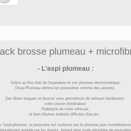
ack brosse plumeau + microfib
- L'aspi plumeau :
Grâce au flux d'air de l'aspirateur et son plumeau électrostatique,
l'Aspi-Plumeau attirera les poussières comme des aimants.
Ses fibres longues et douces vous permettront de nettoyer facilement :
votre clavier d'ordinateur,
l'habitacle de votre véhicule,
et bien d'autres endroits difficiles d'accès...
 l'aspi-plumeau, la poussière est soulevée par le plumeau puis immédiateme
ntégralement aspirée par les évents, évitant ainsi toute retombée de poussière