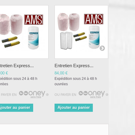
tretien Express...
Entretien Express...
Entretien 
,00 €
84,00 €
124,00 €
édition sous 24 à 48 h
Expédition sous 24 à 48 h
Expédition s
vrées
ouvrées
ouvrées
 PAYER EN
OU PAYER EN
OU PAYER E
jouter au panier
Ajouter au panier
Ajouter a