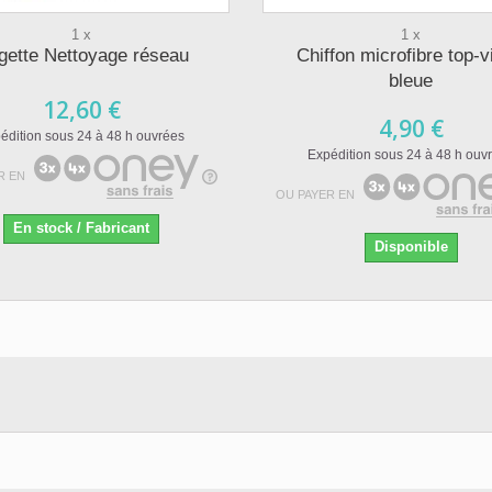
1 x
1 x
gette Nettoyage réseau
Chiffon microfibre top-v
bleue
12,60 €
4,90 €
édition sous 24 à 48 h ouvrées
Expédition sous 24 à 48 h ouv
R EN
OU PAYER EN
En stock / Fabricant
Disponible