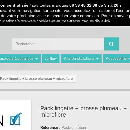
 PARTIR DE 99€ D ACHAT / Paiement en 3 X ou 4 X sans frais S.
ion centralisée
/ sav toutes marques
06 59 48 32 38
de
9h à 20h
ivant votre navigation sur ce site, vous acceptez l’utilisation et l'écri
ors de votre prochaine visite et sécuriser votre connexion. Pour en savoir
 59 48 32 38 de 9h à 20h " Les Prix du Web les Conseils en plus avec AMS 
bligations/sites-web-cookies-et-autres-traceurs/que-dit-la-loi/
irateurs Centralisés
Airflow
Kits d'installations
Accessoires
Pack lingette + brosse plumeau + microfibre
Pack lingette + brosse plumeau +
microfibre
Référence :
Pack entretien