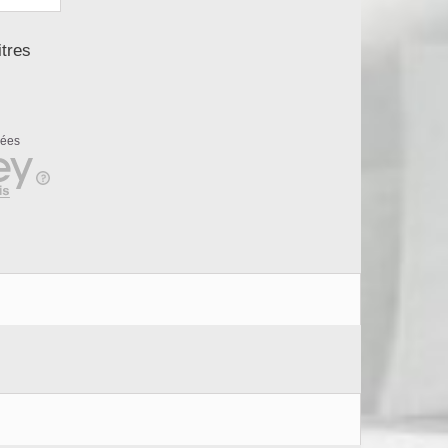
itres
rées