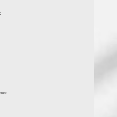
:
ctant