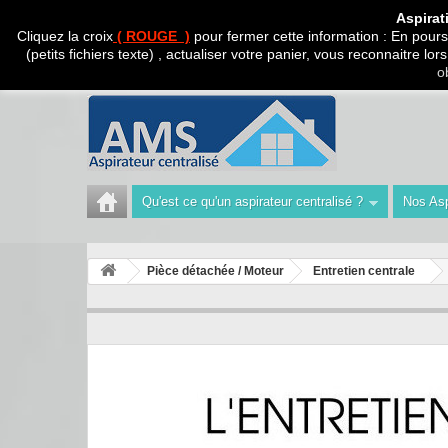
CADEAU SURPRISE A
Aspirat
Cliquez la croix
( ROUGE )
pour fermer cette information : En poursu
(petits fichiers texte) , actualiser votre panier, vous reconnaitre l
Appelez-nous au :
Tél : 04 42 40 47 93 | Technicien 06
o
Qu'est ce qu'un aspirateur centralisé ?
Nos Asp
Pièce détachée / Moteur
Entretien centrale