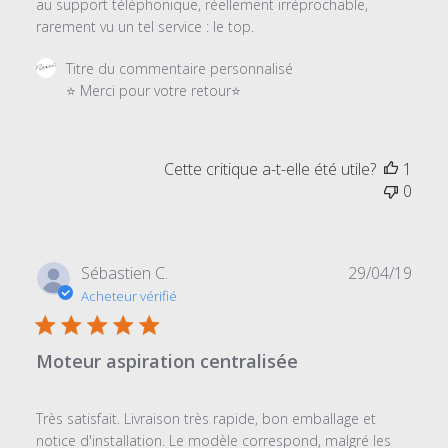
au support téléphonique, réellement irréprochable,
rarement vu un tel service : le top.
Commentaires
Titre du commentaire personnalisé
du
⭐ Merci pour votre retour⭐
propriétaire
du
magasin
Cette critique a-t-elle été utile?
1
sur
0
l'examen
par
Titre
du
Date
Sébastien C.
29/04/19
commentaire
de
Acheteur vérifié
personnalisé
publi
le
Sun
Moteur aspiration centralisée
Nov
22
2020
Très satisfait. Livraison très rapide, bon emballage et
notice d'installation. Le modèle correspond, malgré les