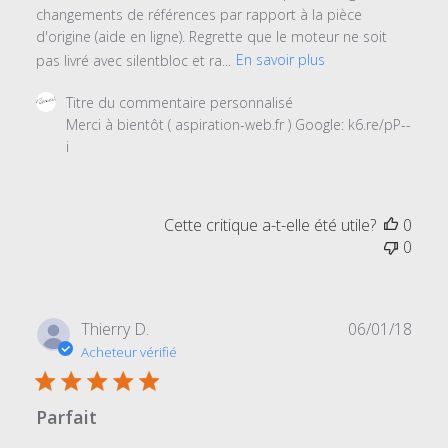
changements de références par rapport à la pièce
d'origine (aide en ligne). Regrette que le moteur ne soit
pas livré avec silentbloc et ra...
En savoir plus
Commentaires
Titre du commentaire personnalisé
du
Merci à bientôt ( aspiration-web.fr ) Google: k6.re/pP--
propriétaire
i
du
magasin
sur
Cette critique a-t-elle été utile?
0
l'examen
0
par
Titre
du
commentaire
Date
Thierry D.
06/01/18
personnalisé
de
Acheteur vérifié
le
publi
Tue
Apr
Parfait
30