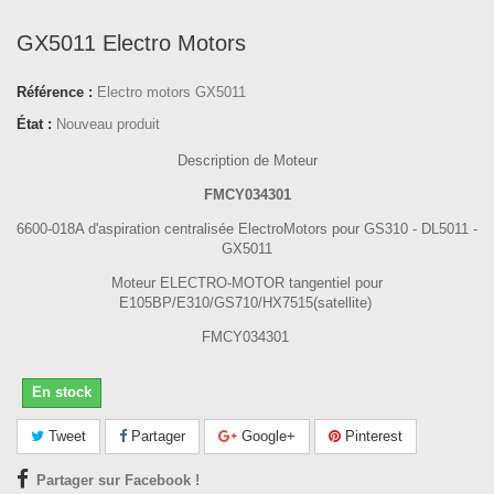
GX5011 Electro Motors
Référence :
Electro motors GX5011
État :
Nouveau produit
Description de Moteur
FMCY034301
6600-018A d'aspiration centralisée ElectroMotors pour GS310 - DL5011 -
GX5011
Moteur ELECTRO-MOTOR tangentiel pour
E105BP/E310/GS710/HX7515(satellite)
FMCY034301
En stock
Tweet
Partager
Google+
Pinterest
Partager sur Facebook !