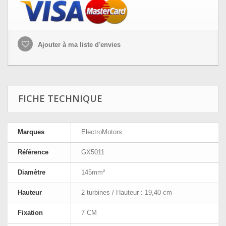
Ajouter à ma liste d'envies
FICHE TECHNIQUE
Marques
ElectroMotors
Référence
GX5011
Diamètre
145mm²
Hauteur
2 turbines / Hauteur : 19,40 cm
Fixation
7 CM