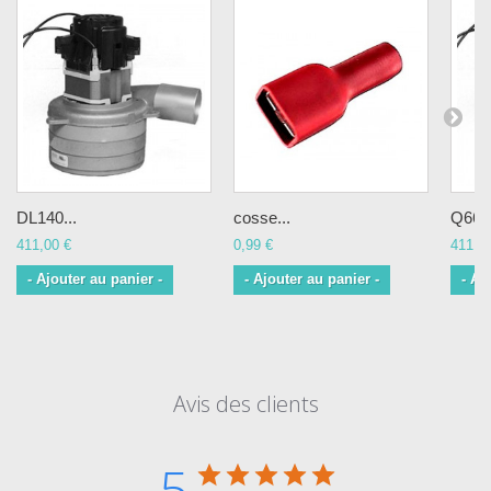
DL140...
cosse...
Q660
411,00 €
0,99 €
411,0
- Ajouter au panier -
- Ajouter au panier -
- Aj
Avis des clients
5