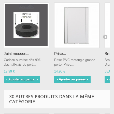
Joint mousse...
Prise...
Bross
Cadeau surprise dès 99€
Prise PVC rectangle grande
Bross
d'achatFrais de port...
porte Prise...
Diamè
19,99 €
14,90 €
35,00 
- Ajouter au panier -
- Ajouter au panier -
- Aj
30 AUTRES PRODUITS DANS LA MÊME
CATÉGORIE :