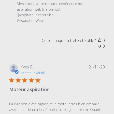
du
Merci pour votre retour d’expérience 👍

propriétaire
aspiration-web.fr à bientôt

du
@aspirateur centralisé

magasin
#AspirationWeb
sur
l'examen
par
Cette critique a-t-elle été utile?
0
Titre
0
du
commentaire
personnalisé
le
Date
Yves R.
21/11/20
Wed
de
Acheteur vérifié
Nov
publi
25
2020
Moteur aspiration
La livraison a été rapide et le moteur très bien emballé
avec un cadeau à la clé : cela fait toujours plaisir. Quant