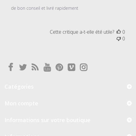
2019
de bon conseil et livré rapidement
Cette critique a-t-elle été utile?
0
0
Catégories
Mon compte
Informations sur votre boutique