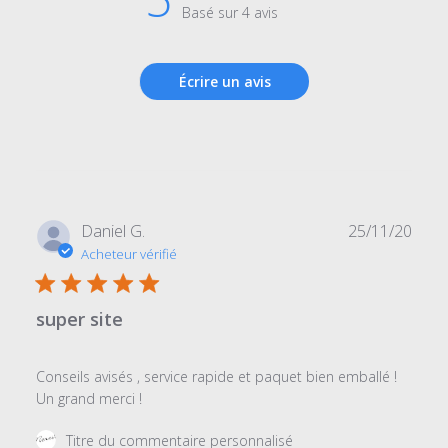
Basé sur 4 avis
Écrire un avis
Date
Daniel G.
25/11/20
de
Acheteur vérifié
publi
super site
Conseils avisés , service rapide et paquet bien emballé !
Un grand merci !
Commentaires
Titre du commentaire personnalisé