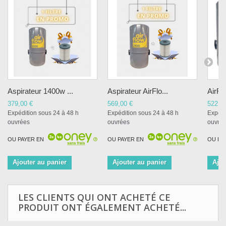
Aspirateur 1400w ...
Aspirateur AirFlo...
AirFl
379,00 €
569,00 €
522,0
Expédition sous 24 à 48 h
Expédition sous 24 à 48 h
Expédi
ouvrées
ouvrées
ouvré
OU PAYER EN
OU PAYER EN
OU PA
Ajouter au panier
Ajouter au panier
Ajou
LES CLIENTS QUI ONT ACHETÉ CE
PRODUIT ONT ÉGALEMENT ACHETÉ...