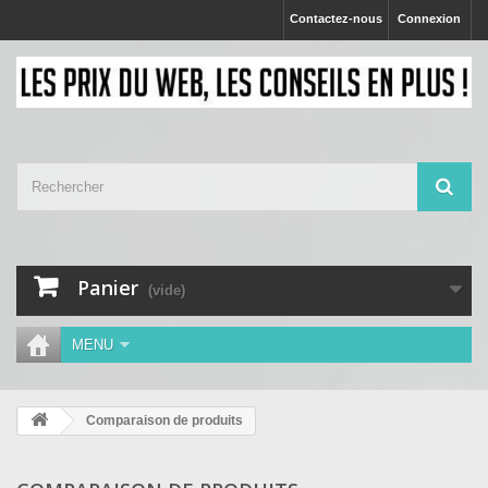
Contactez-nous
Connexion
Panier
(vide)
MENU
Comparaison de produits