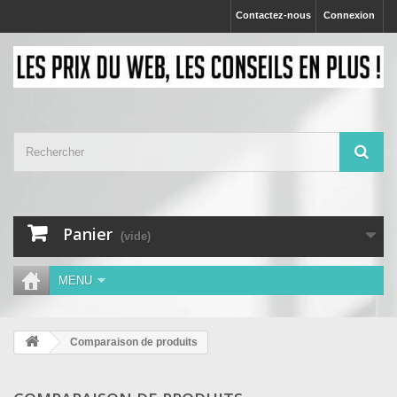
Contactez-nous
Connexion
Panier
(vide)
MENU
Comparaison de produits