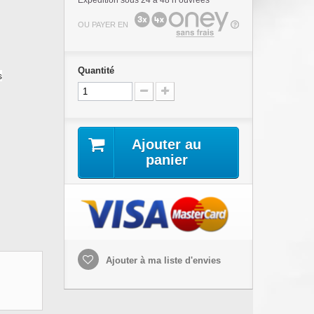
Expédition sous 24 à 48 h ouvrées
OU PAYER EN
Quantité
s
Ajouter au
panier
Ajouter à ma liste d'envies