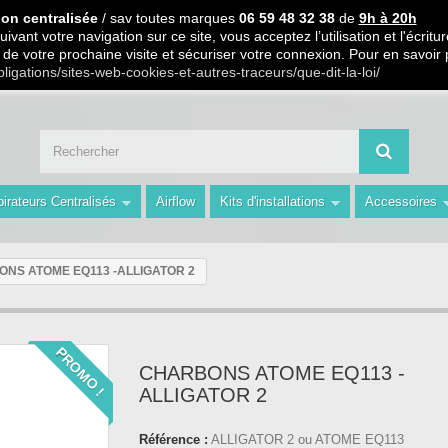
 PARTIR DE 99€ D ACHAT / Paiement en 3 X ou 4 X sans frais S.
ion centralisée
/ sav toutes marques
06 59 48 32 38
de
9h à 20h
ivant votre navigation sur ce site, vous acceptez l’utilisation et l'écri
ors de votre prochaine visite et sécuriser votre connexion. Pour en savoir
 59 48 32 38 de 9h à 20h " Les Prix du Web les Conseils en plus avec AMS 
bligations/sites-web-cookies-et-autres-traceurs/que-dit-la-loi/
irateurs Centralisés
Airflow
Kits d'installations
Accessoires
NS ATOME EQ113 -ALLIGATOR 2
PROMO !
CHARBONS ATOME EQ113 -
ALLIGATOR 2
Référence :
ALLIGATOR 2 ou ATOME EQ113