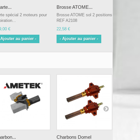
arte...
Brosse ATOME...
rte spécial 2 moteurs pour
Brosse ATOME sol 2 positions
iration...
REF A2108
9,00 €
22,58 €
 Ajouter au panier -
- Ajouter au panier -
arbon...
Charbons Domel
Charbons.