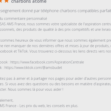
charbons atome
nseignement donné par téléphone charbons compatibles parfait
es
 du commentaire personnalisé
SAS AMS France, nous sommes votre spécialiste de l'aspiration central
ssionnels, des produits de qualité à des prix compétitifs et une livrai
sommes heureux de vous informer que nous sommes également présen
ne rien manquer de nos dernières offres et mises à jour de produits, n
acebook et TikTok. Vous trouverez ci-dessous les liens directs vers nos
e
é
itez pas à aimer et à partager nos pages pour aider d'autres personne
ces. Si vous avez des questions ou des besoins en matière d'aspirateur
cter. Nous sommes là pour vous aider !

alement,

MS France - Les prix du web, les conseils en plus.