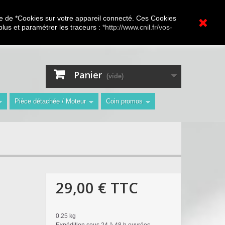
A.V Toutes marques
ture de *Cookies sur votre appareil connecté. Ces Cookies
 plus et paramétrer les traceurs :
*http://www.cnil.fr/vos-
Contactez-nous
Connexion
"
Panier
(vide)
Pièce détachée / Moteur
Coin promos
29,00 €
TTC
0.25 kg