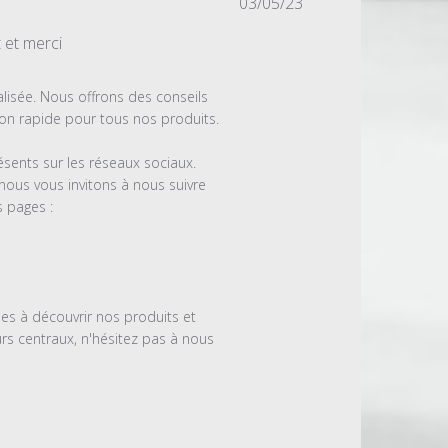
Date
03/05/23
de
 et merci
publication
isée. Nous offrons des conseils 
son rapide pour tous nos produits.

ts sur les réseaux sociaux. 
ous vous invitons à nous suivre 
 pages :

s à découvrir nos produits et 
s centraux, n'hésitez pas à nous 