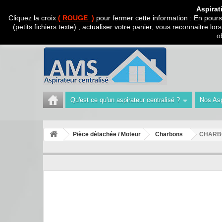
CADEAU SURPRISE A
Aspirat
Cliquez la croix
( ROUGE )
pour fermer cette information : En poursu
(petits fichiers texte) , actualiser votre panier, vous reconnaitre l
Appelez-nous au :
Tél : 04 42 40 47 93 | Technicien 06
o
Qu'est ce qu'un aspirateur centralisé ?
Nos Asp
Pièce détachée / Moteur
Charbons
CHARBO