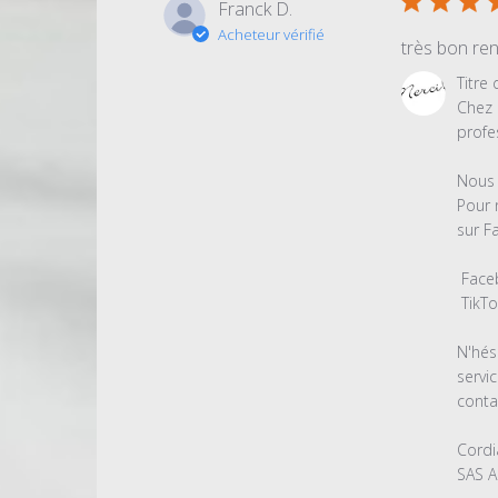
Franck D.
Acheteur vérifié
très bon re
Commentair
Titre
du
Chez 
propriétaire
profe
du
magasin
Nous 
sur
Pour 
l'examen
sur F
par
Titre
 Facebook : https://www.facebook.com/AspirationCentrale

du
 TikTok : https://www.tiktok.com/@amsbudet

commentair
personnalis
N'hés
le
servi
Thu
conta
May
04
Cordi
2023
SAS A