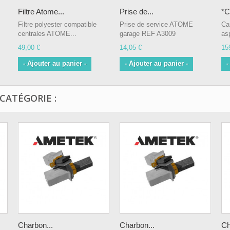
Filtre Atome...
Prise de...
*C
Filtre polyester compatible
Prise de service ATOME
Ca
centrales ATOME...
garage REF A3009
asp
49,00 €
14,05 €
15
- Ajouter au panier -
- Ajouter au panier -
-
CATÉGORIE :
Charbon...
Charbon...
Ch