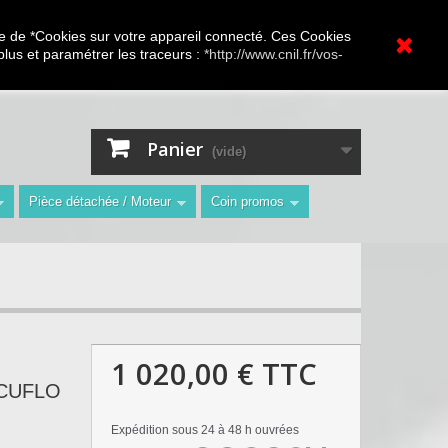
A.V Toutes marques
ture de *Cookies sur votre appareil connecté. Ces Cookies
 plus et paramétrer les traceurs :
*http://www.cnil.fr/vos-
Contactez-nous
Connexion
"
Panier
(vide)
Pièce détachée / Moteur
Coin promos
1 020,00 €
TTC
ACUFLO
Expédition sous 24 à 48 h ouvrées