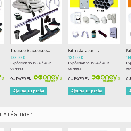
Trousse 8 accesso...
Kit installation ...
Kit
138,00 €
134,90 €
15
Expédition sous 24 à 48 h
Expédition sous 24 à 48 h
Exp
ouvrées
ouvrées
ou
OU PAYER EN
OU PAYER EN
OU
Ajouter au panier
Ajouter au panier
A
CATÉGORIE :