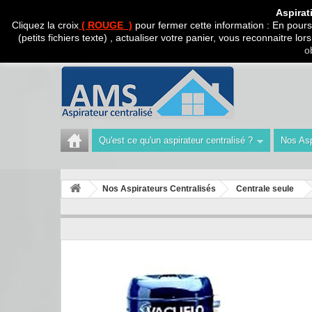
CADEAU SURPRISE A
Aspirat
Cliquez la croix
( ROUGE )
pour fermer cette information : En poursu
(petits fichiers texte) , actualiser votre panier, vous reconnaitre l
Appelez-nous au :
Tél : 04 42 40 47 93 | Technicien 06
o
Qu'est ce qu'un aspirateur centralisé ?
Nos Asp
Nos Aspirateurs Centralisés
Centrale seule