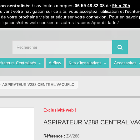
 PARTIR DE 99€ D ACHAT / Paiement en 3 X ou 4 X sans frais S.
ion centralisée
/ sav toutes marques
06 59 48 32 38
de
9h à 20h
ivant votre navigation sur ce site, vous acceptez l’utilisation et l'écri
ors de votre prochaine visite et sécuriser votre connexion. Pour en savoir
 59 48 32 38 de 9h à 20h " Les Prix du Web les Conseils en plus avec AMS 
bligations/sites-web-cookies-et-autres-traceurs/que-dit-la-loi/
irateurs Centralisés
Airflow
Kits d'installations
Accessoires
ASPIRATEUR V288 CENTRAL VACUFLO
Exclusivité web !
ASPIRATEUR V288 CENTRAL V
Référence :
Z-V288