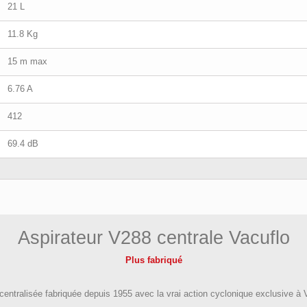
21 L
11.8 Kg
15 m max
6.76 A
412
69.4 dB
Aspirateur V288 centrale Vacuflo
Plus fabriqué
 centralisée fabriquée depuis 1955 avec la vrai action cyclonique exclusive