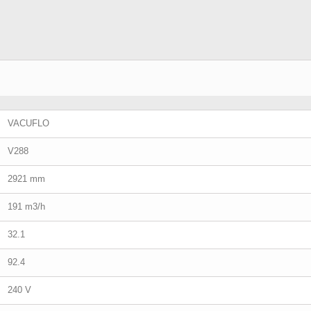
VACUFLO
V288
2921 mm
191 m3/h
32.1
92.4
240 V