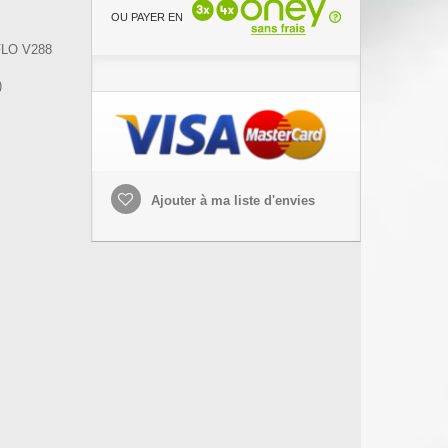
OU PAYER EN
LO V288
)
Ajouter à ma liste d'envies