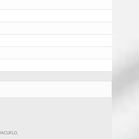
 à VACUFLO,