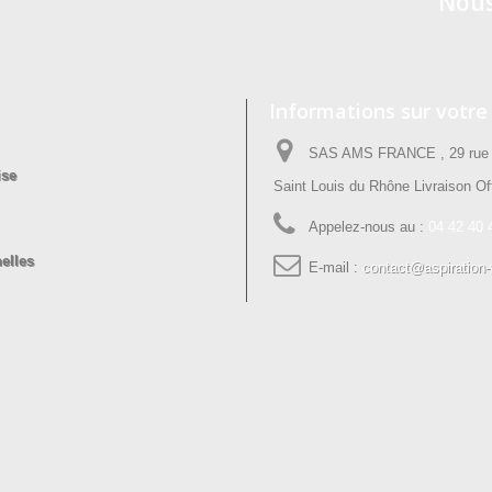
Nous
Informations sur votre
SAS AMS FRANCE , 29 rue P
ise
Saint Louis du Rhône Livraison Off
Appelez-nous au :
04 42 40 
elles
E-mail :
contact@aspiration-