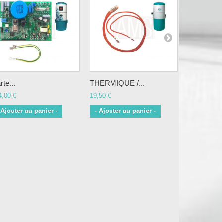
rte...
THERMIQUE /...
THERMIQU
4,00 €
19,50 €
15,00 €
 Ajouter au panier -
- Ajouter au panier -
- Ajouter 