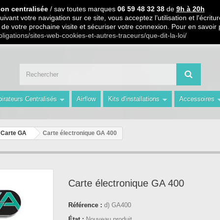
 PARTIR DE 99€ D ACHAT / Paiement en 3 X ou 4 X sans frais S.
ion centralisée
/ sav toutes marques
06 59 48 32 38
de
9h à 20h
ivant votre navigation sur ce site, vous acceptez l’utilisation et l'écri
ors de votre prochaine visite et sécuriser votre connexion. Pour en savoir
 59 48 32 38 de 9h à 20h " Les Prix du Web les Conseils en plus avec AMS 
bligations/sites-web-cookies-et-autres-traceurs/que-dit-la-loi/
irateurs Centralisés
Airflow
Kits d'installations
Accessoires
Carte GA
Carte électronique GA 400
Carte électronique GA 400
Référence :
d) GA400
État :
Nouveau produit