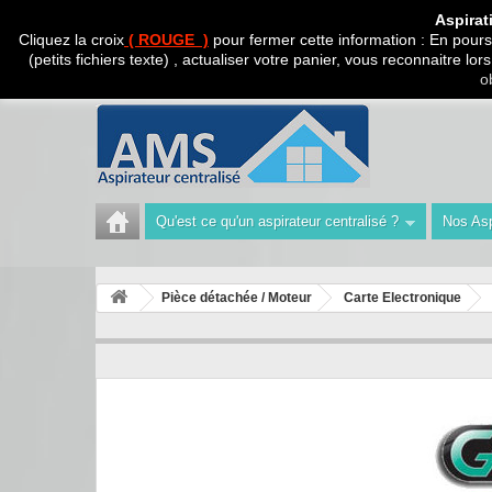
CADEAU SURPRISE A
Aspirat
Cliquez la croix
( ROUGE )
pour fermer cette information : En poursu
(petits fichiers texte) , actualiser votre panier, vous reconnaitre l
Appelez-nous au :
Tél : 04 42 40 47 93 | Technicien 06
o
Qu'est ce qu'un aspirateur centralisé ?
Nos Asp
Pièce détachée / Moteur
Carte Electronique