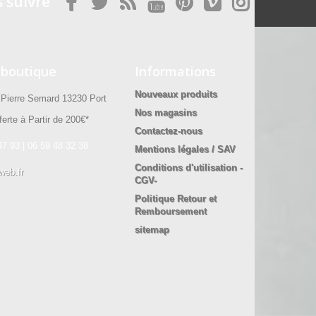
 suivre
 boutique
Informations
Nouveaux produits
ierre Semard 13230 Port
Nos magasins
erte à Partir de 200€*
Contactez-nous
47 93 | 06 59 48 32 38
Mentions légales / SAV
Conditions d'utilisation -
web.fr
CGV-
Politique Retour et
Remboursement
sitemap