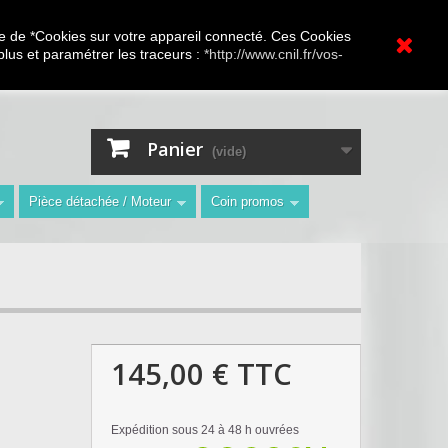
A.V Toutes marques
ture de *Cookies sur votre appareil connecté. Ces Cookies
 plus et paramétrer les traceurs :
*http://www.cnil.fr/vos-
Contactez-nous
Connexion
"
Panier
(vide)
Pièce détachée / Moteur
Coin promos
145,00 €
TTC
Expédition sous 24 à 48 h ouvrées