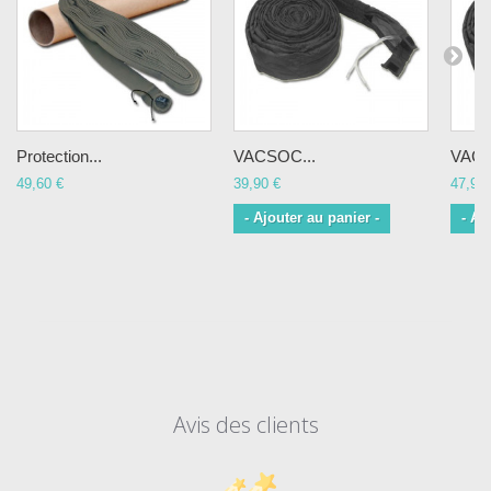
Protection...
VACSOC...
VACS
49,60 €
39,90 €
47,90 
- Ajouter au panier -
- Aj
Avis des clients