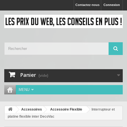
Contactez-nous
Connexion
Panier
(vide)
MENU
Accessoires
Accessoire Flexible
Interrupteur et
platine flexible inter DecoVac